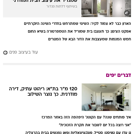
שמגדיר את עיצוב הבית המודרני
בשיתוף דלתות פנדור
הארון כבר לא צמוד לקיר: השינוי שמתרחש בחדרי השינה היוקרתיים
אפקט הצינון: כך תעצבו בית שמוריד את הטמפרטורה בשיא החום
חמש המגמות שמעצבות את הדור הבא של המגורים
עוד בעיצוב פנים
דברים יפים
120 מ"ר בת"א: ריהוט עתיק, דירה
מודרנית. כך נוצר השילוב
איך פותחים שנה? עם הקוטג' היפהפה הזה באזור המרכז
"אני רוצה בכל יום לשבור את תקרת הזכוכית"
גן עדן עם טוויסט: סטייל, פונקציונאליות ופאן נפגשים בבית בהרצליה