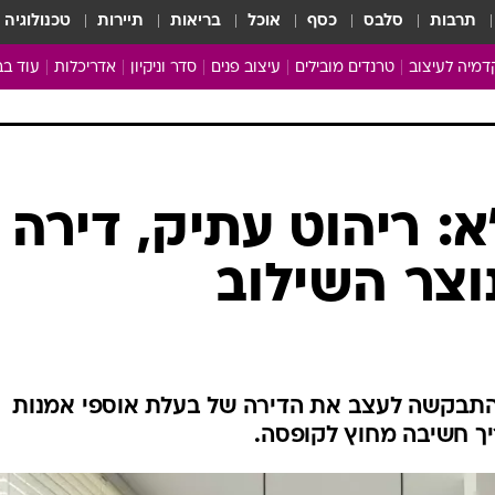
תרבות
סלבס
כסף
אוכל
בריאות
תיירות
טכנולוגיה
מיה לעיצוב
טרנדים מובילים
עיצוב פנים
סדר וניקיון
אדריכלות
עוד בב
מבריקים ונהנים
עיצוב ו
ניחוחות של בית
צרכנות
פותחים שנה נקייה
משפצי
טיפים של ניקיון
כל הכת
"א: ריהוט עתיק, דירה
מדריך הניקיון
כתבו לנ
וצר השילוב
Baby Care
ארכיון 
מכבסים תולים
התבקשה לעצב את הדירה של בעלת אוספי אמנות
יך חשיבה מחוץ לקופסה.