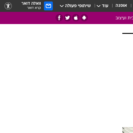
וואלה דואר
אופנה
עוד
שיתופי פעולה
קרא דואר
ית ועיצוב
אמנות
ם
בות
ו
מדורים
צרכנות
חדר משלהם
עשה זאת בעצמך
מוזאיקה
עבודות נייר
תיק עבודות
בית חכם