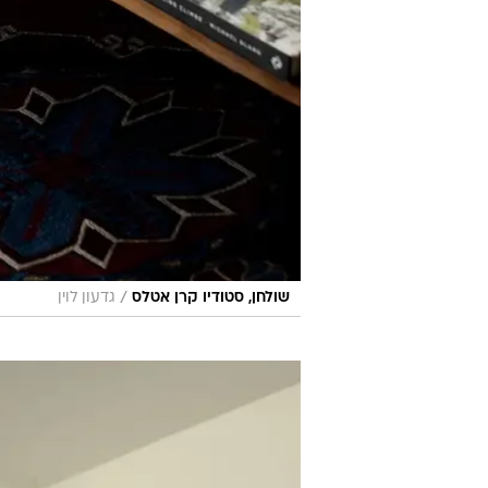
/
שולחן, סטודיו קרן אטלס
גדעון לוין