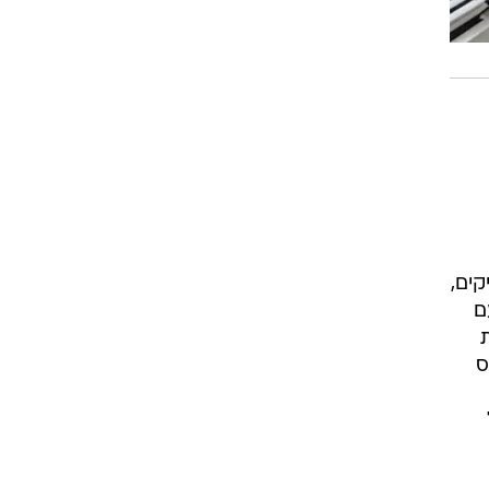
ים,
ם
ס