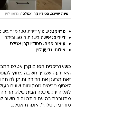
/
פינת ישיבה, סטודיו קרן אטלס
גדעון לוין
פרויקט:
שיפוץ דירת 120 מ"ר בשיכון דן ת"א
דיירים:
אישה בשנות ה 50 וביתה
עיצוב פנים:
סטודיו קרן אטלס
צילום:
גדעון לוין
כשאדריכלית הפנים קרן אטלס התבק
היא ידעה שצריך חשיבה מחוץ לקופסא
זאת תרענן את הדירה ותיתן לה תחו
לאסוף פריטים ממקומות שונים בעול
מתגוררת בה עם ביתה והיה חשוב לת
מודרני וקטלוגי", אומרת אטלס.