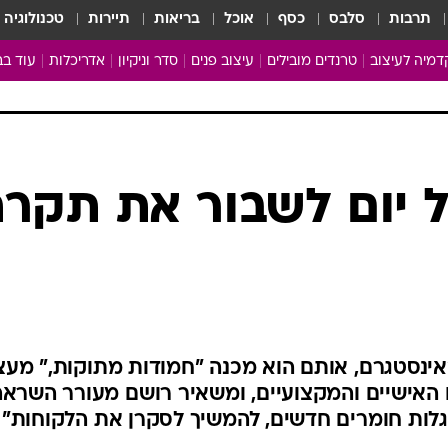
תרבות
סלבס
כסף
אוכל
בריאות
תיירות
טכנולוגיה
מיה לעיצוב
טרנדים מובילים
עיצוב פנים
סדר וניקיון
אדריכלות
עוד בב
מבריקים ונהנים
עיצוב ו
ניחוחות של בית
צרכנות
פותחים שנה נקייה
משפצי
טיפים של ניקיון
כל הכת
ל יום לשבור את תקר
מדריך הניקיון
כתבו לנ
Baby Care
ארכיון 
מכבסים תולים
ף עוקבים באינסטגרם, אותם הוא מכנה "חמודות מתוקות," מע
ו האישיים והמקצועיים, ומשאיר רושם מעורר השראה
לות חומרים חדשים, להמשיך לסקרן את הלקוחות"