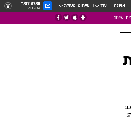
וואלה דואר
אופנה
עוד
שיתופי פעולה
קרא דואר
ית ועיצוב
אמנות
ם
בות
ת
ו
מדורים
צרכנות
חדר משלהם
עשה זאת בעצמך
מוזאיקה
צב
עבודות נייר
:
תיק עבודות
בית חכם