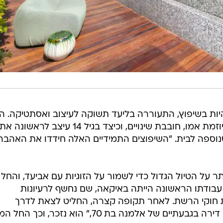
יות בשיפוץ, התעוררה בליעד תשוקה לעיצוב ואסתטיקה. ה
נזכר כיצד הבית השתנה שוב ושוב ביוזמת אמו, חובבת שינויים, וכיצד בגיל 14 עיצב לראשונה את
וספה לבית. "השיפוצים התמידיים האלה חידדו את האהבה
 על הטיול הגדול כדי לשמור על הזוגיות עם אביעד, והחל
. עבודתו הראשונה הייתה באיקאה, שם נחשף לרעיונות
 חוקי הרשת. לאחר תקופה קצרה, החליט לצאת לדרך
עצמאית. "הפרויקט הראשון שלי היה דירה בגבעתיים של אלמנה בת 70," הוא נזכר, וכ