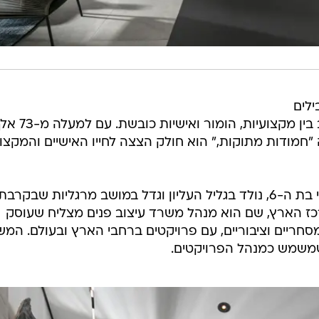
ילים
והתקשורתיים בישראל, מצליח לשלב בין מקצועיות, הומור ואישיות כו
"חמודות מתוקות," הוא חולק הצצה לחייו האישיים והמקצוע
ליעד, בן 35, נשוי לאביעד ואב לעופרי בת ה-6, נולד בגליל העליון וגדל במושב מרגליות שבקרבת
רכז הארץ, שם הוא מנהל משרד עיצוב פנים מצליח שעוסק
 מסחריים וציבוריים, עם פרויקטים ברחבי הארץ ובעולם. המ
 שמשמש כמנהל הפרויקטים.