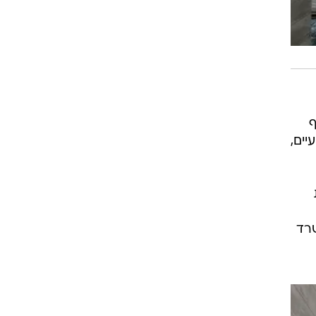
בשת. עם למעלה מ-73 אלף
יים,
שרד