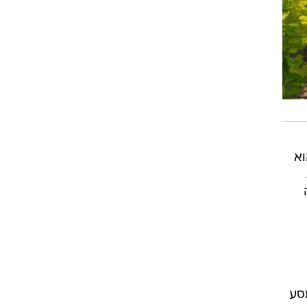
וא
ך החל המסע