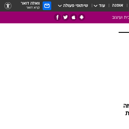
וואלה דואר
אופנה
עוד
שיתופי פעולה
קרא דואר
ית ועיצוב
אמנות
ם
בות
ו
מדורים
צרכנות
חדר משלהם
עשה זאת בעצמך
מוזאיקה
ה
עבודות נייר
ת
תיק עבודות
בית חכם