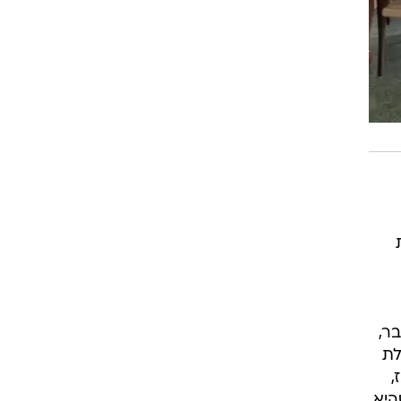
ר,
לת
,
היא