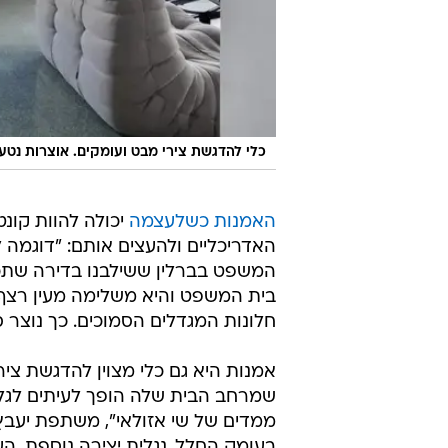
כלי להדגשת צירי מבט ועומקים. אוצרות נטע 
האמנות כשלעצמה
יכולה להוות קונ
האדריכליים ולהעצים אותם: "דוגמה 
המשפט בברלין ששילבנו בדירה שתכננ
בית המשפט והיא משלימה מעין רצף ר
חלונות המגדלים הסמוכים. כך נוצר ס
אמנות היא גם כלי מצוין להדגשת ציר
שמרחב הבית שלה הופך לעיתים לגלרי
ממדים של שי אזולאי", משתפת יעבץ
בעומק החלל, נגלית יצירה נוספת. 