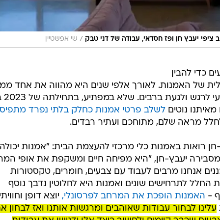
/
ציפי יעבץ חן ופז חסדאי, עבודה של דני טבק
שי אפשטיין
ם כדי להבין
לית של האמנות. לאורך אלפי שנים היא מהווה את אחד ממנ
התפתחות המין האנושי ומהו
מאיתנו נוטים
לשלב פרטי אמנות כחלק בלתי נפרד מתפיס
חלל מראה שלם, מתוחכם ועתיר רבדים.
חן רואות באמנות כלי מרכזי להעצמת הבית: "אמנות יכולה
סבירה יעבץ-חן, "היא מפיחה חיים ומשקפת את אופי המר
נים אנחנו מרבים לעבוד עם צבעים, חומרים, טקסטורות
ת החלל לתרחישים שונים ואמנות היא לחלוטין נדבך נוסף
ף -
האמנות הופכת את המרחב לפרסונלי,
יוצא דופן וחוויתי"
עלינו לבחור עבודות שאוהבים ומרגשות אותנו ואז לבחון א