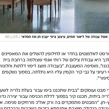
/
אשל עבודה של ליאור תמים, עיצוב ציפי יעבץ חן ופז חסדאי
BELLER
טרסט לאלמנטים בחדר או לחילופין להשלים את המאפיינים
לכך היא עבודת צילום של רותי אגסי שצולמה ברחבת בית
ו", מוסיפה המעצבת. "בעבודה מוצג דימוי דלתות וחלונות
עיוני על גבי קיר הקמין עליו היא נתלתה, בסמוך נשקפים
יפור".
י מבט ועומקים: "בבית שתכננו ביפו עבור בעלת גלריה לשעב
ה ביתית, תכננו קיר בסמוך לדלת הכניסה עבור יצירה גדו
-חן. "המבטים מתמקדים בה ורק אח"כ מרחיקים פנימה. אז
העבודה הגדולה מייצרת אתנחתא בזכות השכבות והרבדים ש