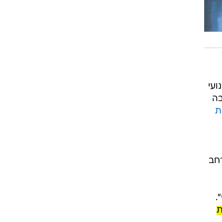
ועי
וה אמצעי לרגש ולגעת ברבים. שלא במפתיע, בתחילתה של 2023 בה
ת
חב
.
ת