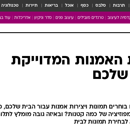
תרבות
סלבס
כסף
אוכל
בריאות
תיירות
טכנולוגיה
מיה לעיצוב
טרנדים מובילים
עיצוב פנים
סדר וניקיון
אדריכלות
עוד בב
מבריקים ונהנים
עיצוב ו
ניחוחות של בית
צרכנות
פותחים שנה נקייה
משפצי
טיפים של ניקיון
כל הכת
 האמנות המדוייקת
מדריך הניקיון
כתבו לנ
 שלכם
Baby Care
ארכיון 
מכבסים תולים
וחרים תמונות ויצירות אמנות עבור הבית שלכם, מ
מפוזיציה של כמה קטנות? ובאיזה גובה מומלץ לתלו
לבחירת תמונות לבית