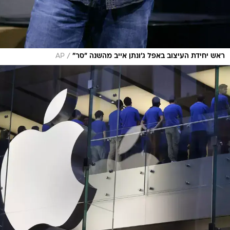
/
ראש יחידת העיצוב באפל ג'ונתן אייב מהשנה "סר"
AP