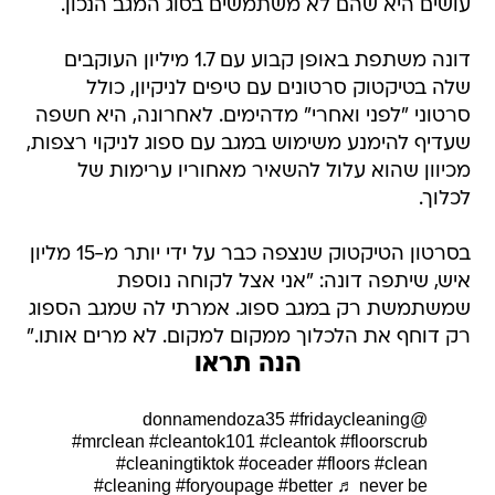
עושים היא שהם לא משתמשים בסוג המגב הנכון.
דונה משתפת באופן קבוע עם 1.7 מיליון העוקבים
שלה בטיקטוק סרטונים עם טיפים לניקיון, כולל
סרטוני "לפני ואחרי" מדהימים. לאחרונה, היא חשפה
שעדיף להימנע משימוש במגב עם ספוג לניקוי רצפות,
מכיוון שהוא עלול להשאיר מאחוריו ערימות של
לכלוך.
בסרטון הטיקטוק שנצפה כבר על ידי יותר מ-15 מליון
איש, שיתפה דונה: "אני אצל לקוחה נוספת
שמשתמשת רק במגב ספוג. אמרתי לה שמגב הספוג
רק דוחף את הלכלוך ממקום למקום. לא מרים אותו."
הנה תראו
#fridaycleaning
@donnamendoza35
#mrclean
#cleantok101
#cleantok
#floorscrub
#cleaningtiktok
#oceader
#floors
#clean
#cleaning
#foryoupage
#better
♬ never be