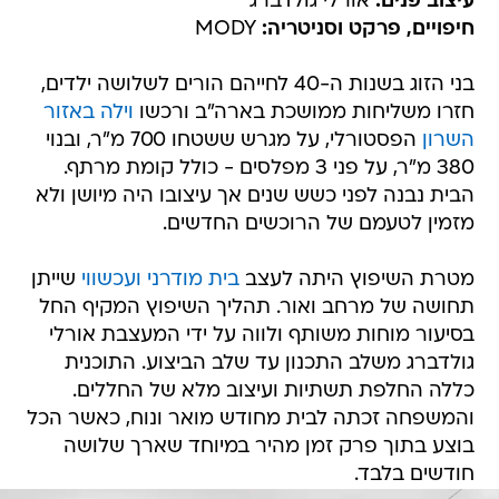
עיצוב פנים:
אורלי גולדברג
חיפויים, פרקט וסניטריה:
MODY
בני הזוג בשנות ה-40 לחייהם הורים לשלושה ילדים,
חזרו משליחות ממושכת בארה"ב ורכשו
וילה באזור
השרון
הפסטורלי, על מגרש ששטחו 700 מ"ר, ובנוי
380 מ"ר, על פני 3 מפלסים - כולל קומת מרתף.
הבית נבנה לפני כשש שנים אך עיצובו היה מיושן ולא
מזמין לטעמם של הרוכשים החדשים.
מטרת השיפוץ היתה לעצב
בית מודרני ועכשווי
שייתן
תחושה של מרחב ואור. תהליך השיפוץ המקיף החל
בסיעור מוחות משותף ולווה על ידי המעצבת אורלי
גולדברג משלב התכנון עד שלב הביצוע. התוכנית
כללה החלפת תשתיות ועיצוב מלא של החללים.
והמשפחה זכתה לבית מחודש מואר ונוח, כאשר הכל
בוצע בתוך פרק זמן מהיר במיוחד שארך שלושה
חודשים בלבד.