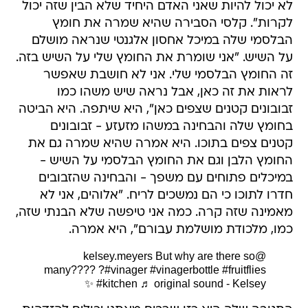
לא יכול להיות שאני האדם היחיד שלא הבין שזה יכול
לקרות". קלסי הסבירה שהיא שמרה את חומץ
הבלסמי שלה במיכל אחסון אלגנטי שנראה מושלם
על השיש. "אני שומרת את החומץ שלי על השיש בזה.
זה החומץ הבלסמי שלי. אני לא חושבת שאפשר
לראות את זה כאן, אבל נראה שיש משהו כמו
זבובונים קטנים שצפים כאן", היא שיתפה. היא הביטה
בחומץ שלה והבחינה במשהו מזעזע - זבובונים
קטנים צפים בתוכו. היא אמרה שהיא שמרה גם את
החומץ הלבן וגם את החומץ הבלסמי על השיש -
במיכלים פתוחים עם משפך - והבחינה שהזבובים
חדרו לתוכו כי הם נמשכים לריח. "אלוהים, אני לא
מאמינה שזה קרה. כמה אני טיפשה שלא הבנתי שזה,
כמו, מלכודת מושלמת עבורם", היא אמרה.
But why are there so
@kelsey.meyers
many???? ?
#vinager
#vinagerbottle
#fruitflies
#kitchen
♬ original sound - Kelsey ✨