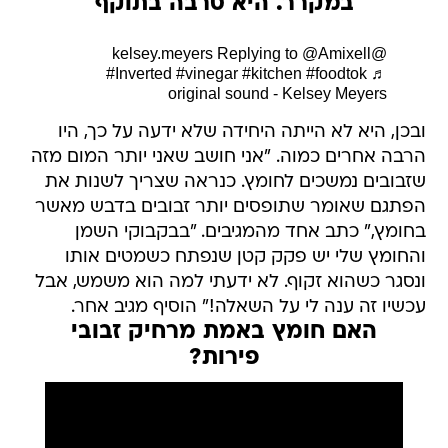
במקרר. היא סרבה בתוקף
Replying to @Amixell
@kelsey.meyers
#Inverted
#vinegar
#kitchen
#foodtok
♬
original sound - Kelsey Meyers
ובכן, היא לא הייתה היחידה שלא ידעה על כך, היו
הרבה אחרים כמוה. "אני חושב שאני יותר המום מזה
שזבובים נמשכים לחומץ. כנראה שצריך לשנות את
הפתגם שאומר שתופסים יותר זבובים בדבש מאשר
בחומץ," כתב אחד מהמגיבים. "בבקבוקי השמן
והחומץ שלי יש פקק קטן שנפתח כשמטים אותו
ונסגר כשהוא זקוף. לא ידעתי למה הוא משמש, אבל
עכשיו זה ענה לי על השאלה!" הוסיף מגיב אחר.
האם חומץ באמת מרחיק זבובי
פירות?