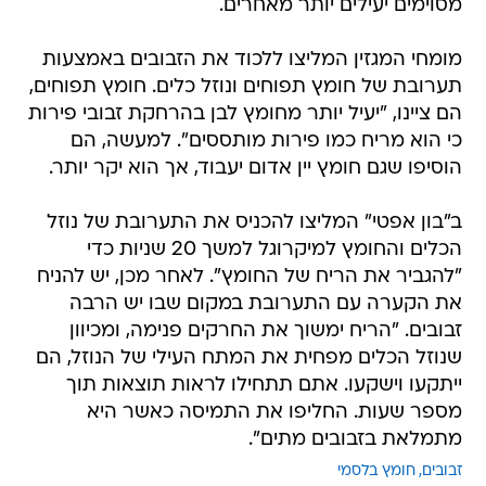
מסוימים יעילים יותר מאחרים.
מומחי המגזין המליצו ללכוד את הזבובים באמצעות
תערובת של חומץ תפוחים ונוזל כלים. חומץ תפוחים,
הם ציינו, "יעיל יותר מחומץ לבן בהרחקת זבובי פירות
כי הוא מריח כמו פירות מותססים". למעשה, הם
הוסיפו שגם חומץ יין אדום יעבוד, אך הוא יקר יותר.
ב"בון אפטי" המליצו להכניס את התערובת של נוזל
הכלים והחומץ למיקרוגל למשך 20 שניות כדי
"להגביר את הריח של החומץ". לאחר מכן, יש להניח
את הקערה עם התערובת במקום שבו יש הרבה
זבובים. "הריח ימשוך את החרקים פנימה, ומכיוון
שנוזל הכלים מפחית את המתח העילי של הנוזל, הם
ייתקעו וישקעו. אתם תתחילו לראות תוצאות תוך
מספר שעות. החליפו את התמיסה כאשר היא
מתמלאת בזבובים מתים".
זבובים
חומץ בלסמי