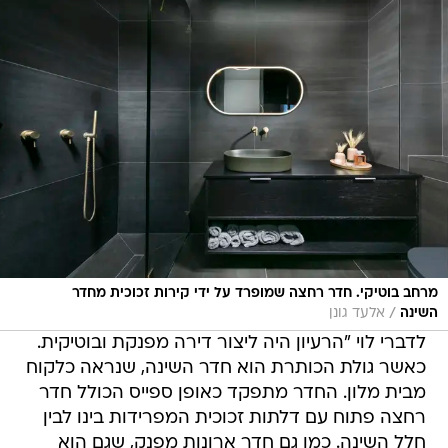
מרחב בוטיקי. חדר רחצה שמופרד על ידי קירות זכוכית מחדר
/
השינה
אלעד גונן
לדברי לוי "הרעיון היה ליצור דירה מפנקת ובוטיקית.
כאשר גולת הכותרת הוא חדר השינה, שנראה כלקוח
מבית מלון. החדר מתפקד כאופן ספייס הכולל חדר
רחצה פתוח עם דלתות זכוכית המפרידות בינו לבין
חלל השינה. כמו גם חדר ארונות מפנק, שגם הוא