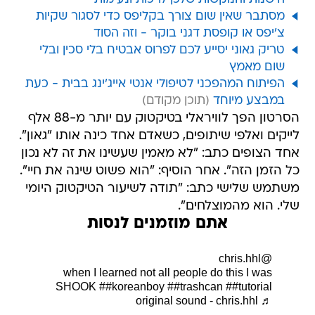
מסתבר שאין שום צורך בקליפס כדי לסגור שקיות
צ'יפס או קופסת דגני בוקר - וזה הסוד
טריק גאוני יסייע לכם לפרוס אבטיח בלי סכין ובלי
שום מאמץ
הפיתוח המהפכני לטיפולי אנטי אייג'ינג בבית - כעת
במבצע מיוחד
הסרטון הפך לוויראלי בטיקטוק עם יותר מ-88 אלף
לייקים ואלפי שיתופים, כשאדם אחד כינה אותו "גאון".
אחד הצופים כתב: "לא מאמין שעשינו את זה לא נכון
כל הזמן הזה". אחר הוסיף: "הוא פשוט שינה את חיי".
משתמש שלישי כתב: "תודה לשיעור הטיקטוק היומי
שלי. הוא מהמוצלחים".
אתם מוזמנים לנסות
@chris.hhl
when I learned not all people do this I was
SHOOK
##koreanboy
##trashcan
##tutorial
♬ original sound - chris.hhl