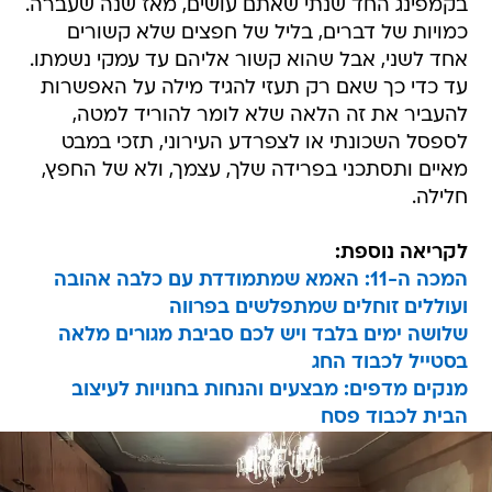
בקמפינג החד שנתי שאתם עושים, מאז שנה שעברה.
כמויות של דברים, בליל של חפצים שלא קשורים
אחד לשני, אבל שהוא קשור אליהם עד עמקי נשמתו.
עד כדי כך שאם רק תעזי להגיד מילה על האפשרות
להעביר את זה הלאה שלא לומר להוריד למטה,
לספסל השכונתי או לצפרדע העירוני, תזכי במבט
מאיים ותסתכני בפרידה שלך, עצמך, ולא של החפץ,
חלילה.
לקריאה נוספת:
המכה ה-11: האמא שמתמודדת עם כלבה אהובה
ועוללים זוחלים שמתפלשים בפרווה
שלושה ימים בלבד ויש לכם סביבת מגורים מלאה
בסטייל לכבוד החג
מנקים מדפים: מבצעים והנחות בחנויות לעיצוב
הבית לכבוד פסח