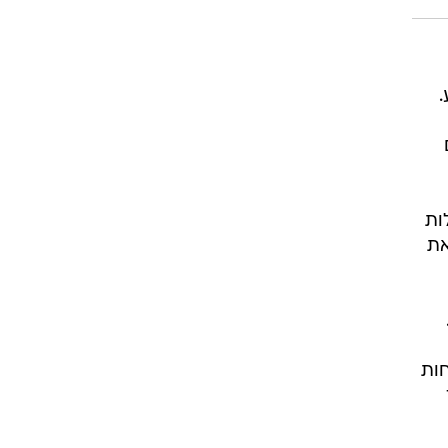
.
ות
את
ות