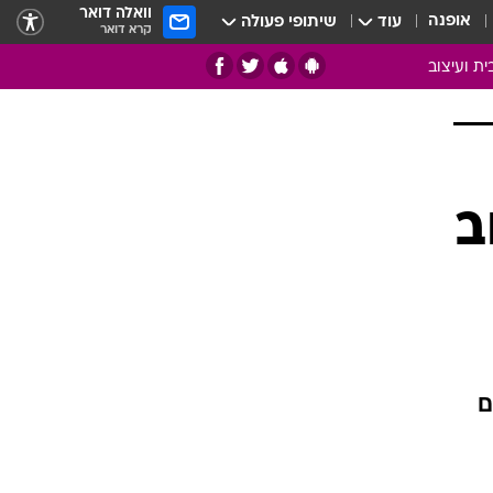
וואלה דואר
אופנה
עוד
שיתופי פעולה
קרא דואר
ית ועיצוב
אמנות
ם
בות
ב
ו
מדורים
צרכנות
חדר משלהם
עשה זאת בעצמך
מוזאיקה
ם
עבודות נייר
תיק עבודות
בית חכם