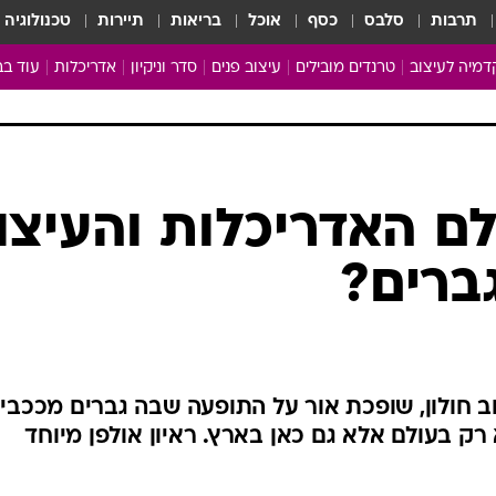
תרבות
סלבס
כסף
אוכל
בריאות
תיירות
טכנולוגיה
מיה לעיצוב
טרנדים מובילים
עיצוב פנים
סדר וניקיון
אדריכלות
עוד בב
מבריקים ונהנים
עיצוב ו
ניחוחות של בית
צרכנות
פותחים שנה נקייה
משפצי
טיפים של ניקיון
כל הכת
ם האדריכלות והעיצו
מדריך הניקיון
כתבו לנ
גברים?
Baby Care
ארכיון 
מכבסים תולים
צוב חולון, שופכת אור על התופעה שבה גברים מככבי
רק בעולם אלא גם כאן בארץ. ראיון אולפן מיוחד