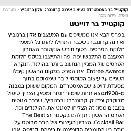
/
קוקטייל בר באמסטרדם בעיצוב אירנה קרוננברג ואלון ברנוביץ
מערכת
וואלה, צילום מסך
קוקטייל בר דוייטש
בפרס הבא אנו ממשיכים עם המעצבים אלון ברנוביץ
ואירנה קרוננברג שכבר התחילו להתרגל למעמד
חלוקת הפרסים. בסוף חודש אוקטובר האחרון
המעצבים התלבשו יפה יפה והתייצבו בטקס חלוקת
הפרסים של המגזין הנחשב ביותר בהולנד, הנקרא
Entree Awards. את הפרס במקום הראשון קיבלו
השניים על עיצוב הקוקטייל בר שממוקם בתוך
מסעדת דויטש שבאמסטרדם. המקום ששוכן במבנה
מ-1908נמצא תחת שימור חמור ומכאן, הצריך טיפול
מדוקדק ומדויק. קרוננברג וברנוביץ', שכבר מנוסים
במבנים מסוג זה הצליחו למגנט את ההולנדים וכך,
הפרס הראשון ניתן להם בקטגוריה: The Best
Cocktail Bar. הצביון העיצובי של הבר מבוסס על
מתח בין החומרים הדומיננטיים ביניהם, קטיפה, אבן