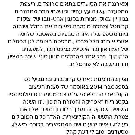
ומארגנת את הסועדים בתאים מרופדים. ריצפת
המסעדה עשויה עץ עתיק ומשטחי הבר מתהדרים
בגוון יין עמוק. מנורות בסגנון ארט-נובו של יציקות
קריסטל ומתכת מוזהבת מאירות את החלל שנהנה
ביום משפע של תאורה טבעית. בפאסטל שלושה
אזורי אירוח: חלל מרכזי, מרפסת הצופה לגן הפסלים
של המוזיאון ובר אינטימי, כמעט חבוי, למעשנים 
ה"קוקון". בכל אחד מהחללים מגוון סוגי ישיבה המציע
חוויית ישיבה לא פורמלית.
נציין בהזדמנות זאת כי קרוננברג וברנוביץ' זכו
בספטמבר 2014 באוסקר של סצנת העיצוב
הקולינארי הבינלאומי על עיצוב מסעדת טופולופומפו
בקטגוריית "אפריקה והמזרח התיכון". זו השנה
השישית שטקס זה נערך בלונדון ומושך אליו את
צמרת התעשייה הקולינארית, האדריכלים המובילים
בעולם, שפים ידועים שם המתפארים בכוכבי מישלן,
מסעדנים ומובילי דעת קהל.