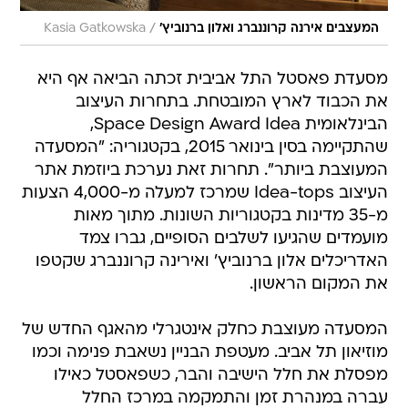
/
המעצבים אירנה קרוננברג ואלון ברנוביץ'
Kasia Gatkowska
מסעדת פאסטל התל אביבית זכתה הביאה אף היא
את הכבוד לארץ המובטחת. בתחרות העיצוב
הבינלאומית Space Design Award Idea,
שהתקיימה בסין בינואר 2015, בקטגוריה: "המסעדה
המעוצבת ביותר". תחרות זאת נערכת ביוזמת אתר
העיצוב Idea-tops שמרכז למעלה מ-4,000 הצעות
מ-35 מדינות בקטגוריות השונות. מתוך מאות
מועמדים שהגיעו לשלבים הסופיים, גברו צמד
האדריכלים אלון ברנוביץ' ואירינה קרוננברג שקטפו
את המקום הראשון.
המסעדה מעוצבת כחלק אינטגרלי מהאגף החדש של
מוזיאון תל אביב. מעטפת הבניין נשאבת פנימה וכמו
מפסלת את חלל הישיבה והבר, כשפאסטל כאילו
עברה במנהרת זמן והתמקמה במרכז החלל