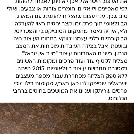
את העיצוב הישראלי, אכן לא ניתן לאבחן ולהזהות
לפי מאפיינים ויזואליים, חומרים צורות או צבעים. ואולי
טוב שכך. ענף עצום שהצליח להתמזג עם המארג
הבינלאומי תוך פרק זמן קצר יחסית ראוי להערכה.
ולא, אין זה נאמר מהמקום הסובייקטיבי והפטריוטי.
הביקורתיות כלפי עצמנו דווקא בתחום העיצוב חיה
ובועטת, אבל בצידה העובדות מוכיחות את המצב
הנתון. בשנים האחרונות עיצוב "מייד אין יזראל"
מצליח לקטוף עוד ועוד פרסים ומקומות ראשונים
במסגרת תחרויות עיצוב בינלאומיות. 2015 הייתה
ללא ספק הצלחה מסחררת עבור מספר מעצבים
ישראלים שסיפקו לנו כאן בארץ, מקומות בילוי זוכי
פרסים שריתקו ועניינו את המושכים בחוטים ברחבי
הגלובוס.