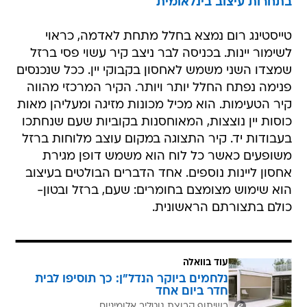
בתחרות עיצוב בינלאומית
טייסטינג רום נמצא בחלל מתחת לאדמה, כראוי
לשימור יינות. בכניסה לבר ניצב קיר עשוי פסי ברזל
שמצדו השני משמש לאחסון בקבוקי יין. ככל שנכנסים
פנימה נפתח החלל יותר ויותר. הקיר המרכזי מהווה
קיר הטעימות. הוא מכיל מכונות מזיגה ומעליהן מאות
כוסות יין נוצצות, המאוחסנות בקוביות שעם שנחתכו
בעבודות יד. קיר התצוגה במקום עוצב מלוחות ברזל
משופעים כאשר כל לוח הוא משמש דופן מגירת
אחסון ליינות נוספים. אחד הדברים הבולטים בעיצוב
הוא שימוש מצומצם בחומרים: שעם, ברזל ובטון-
כולם בתצורתם הראשונית.
עוד בוואלה
נלחמים ביוקר הנדל"ן: כך תוסיפו לבית
חדר ביום אחד
בשיתוף קבוצת גוטליב אלומיניום