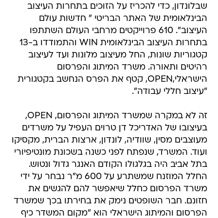
שבלונדון, כדי להכריז על הזוכים בתחרות העיצוב
הבינלאומית של האתר הבריטי " חדשות עולם
העיצוב". 610 פרוייקטים מרחבי העולם השתתפו
בתחרות העיצוב הבינלאומית WIN והתמודדו ב-13
קטגוריות שונות, החל מעיצוב מלונות ועד לעיצוב
רהיטים ותאורה. משרד המיתוג והפרסום
הישראלי,OPEN, קטף את הפרס הנחשב בקטגורית
"עיצוב חללי עבודה".
זה לא במקרה שמשרד המיתוג והפרסום, OPEN,
בעיצובו של האדריכל דן טרוים העפיל על משרדים
מעוצבים מסין, שוודיה, לונדון, ארצות הברית, מקסיקו
ועוד. המשרד, שנפתח לפני כשנה בשכונת מונטיפיורי
בתל אביב היה בגלגולו הקודם האנגר גדול ונטוש.
החלל המוזנח שמשתרע על 600 מ"ר נבחר על ידי
משרד הפרסום כחלל שיאפשר להם להגשים את
חזונם. חבר השופטים נימק את בחירתו בכך שמשרד
הפרסום והמיתוג הישראלי הוא "מקום המשדר כיף