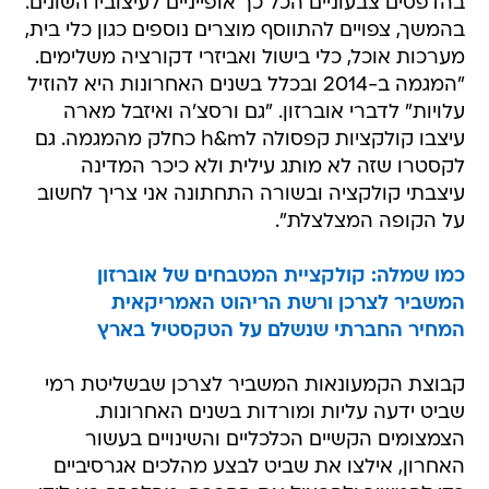
בהדפסים צבעוניים הכל כך אופייניים לעיצוביו השונים.
בהמשך, צפויים להתווסף מוצרים נוספים כגון כלי בית,
מערכות אוכל, כלי בישול ואביזרי דקורציה משלימים.
"המגמה ב-2014 ובכלל בשנים האחרונות היא להוזיל
עלויות" לדברי אוברזון. "גם ורסצ'ה ואיזבל מארה
עיצבו קולקציות קפסולה לh&m כחלק מהמגמה. גם
לקסטרו שזה לא מותג עילית ולא כיכר המדינה
עיצבתי קולקציה ובשורה התחתונה אני צריך לחשוב
על הקופה המצלצלת".
כמו שמלה: קולקציית המטבחים של אוברזון
המשביר לצרכן ורשת הריהוט האמריקאית
המחיר החברתי שנשלם על הטקסטיל בארץ
קבוצת הקמעונאות המשביר לצרכן שבשליטת רמי
שביט ידעה עליות ומורדות בשנים האחרונות.
הצמצומים הקשיים הכלכליים והשינויים בעשור
האחרון, אילצו את שביט לבצע מהלכים אגרסיביים