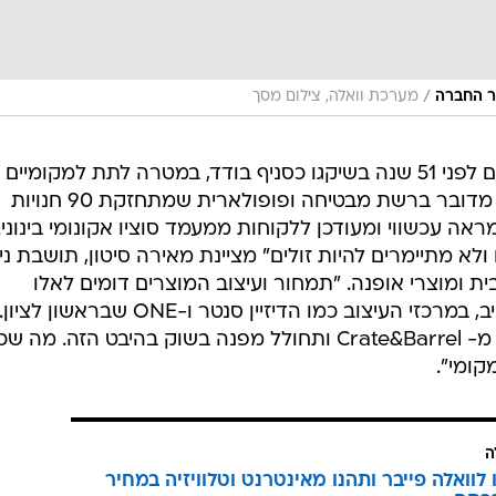
/
מערכת וואלה, צילום מסך
Crate&Barrel הינו כלבו לבית שהוקם לפני 51 שנה בשיקגו כסניף בודד, במטרה לתת למקומיים
אלטרנטיבות מיובאות מהעולם. כיום, מדובר ברשת מבטיחה ופופולארית שמתחזקת 90 חנויות
ה עכשווי ומעודכן ללקוחות ממעמד סוציו אקונומי בינוני.
לא מתיימרים להיות זולים" מציינת מאירה סיטון, תושבת ניו
ת ומוצרי אופנה. "תמחור ועיצוב המוצרים דומים לאלו
שמוצעים כיום ברחוב הרצל בתל אביב, במרכזי העיצוב כמו הדיזיין סנטר ו-ONE שב
טעם לצפות לבשורה עיצובית שתגיע מ- Crate&Barrel ותחולל מפנה בשוק בהיבט הזה. מה ש
קומי".
ה
לוואלה פייבר ותהנו מאינטרנט וטלוויזיה במחיר