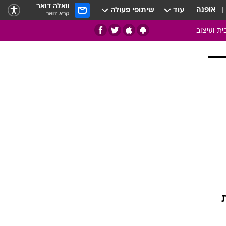
וואלה דואר
אופנה
עוד
שיתופי פעולה
קרא דואר
ית ועיצוב
אמנות
ם
בות
ו
מדורים
צרכנות
חדר משלהם
עשה זאת בעצמך
מוזאיקה
עבודות נייר
תיק עבודות
בית חכם