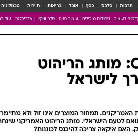
תרבות
סלבס
כסף
אוכל
בריאות
תיירות
טכנולוגיה
מיה לעיצוב
טרנדים מובילים
עיצוב פנים
סדר וניקיון
אדריכלות
עוד בב
מבריקים ונהנים
עיצוב ו
ניחוחות של בית
צרכנות
פותחים שנה נקייה
משפצי
טיפים של ניקיון
כל הכת
Crate&Barrel: מותג הריהוט
מדריך הניקיון
כתבו לנ
רך לישראל
Baby Care
ארכיון 
מכבסים תולים
 האמריקנים. תמחור המוצרים אינו זול ולא מתיימר
תואם לטעם הישראלי. מותג הריהוט האמריקני שינחת
. האם איקאה צריכה להיכנס לכוננות?