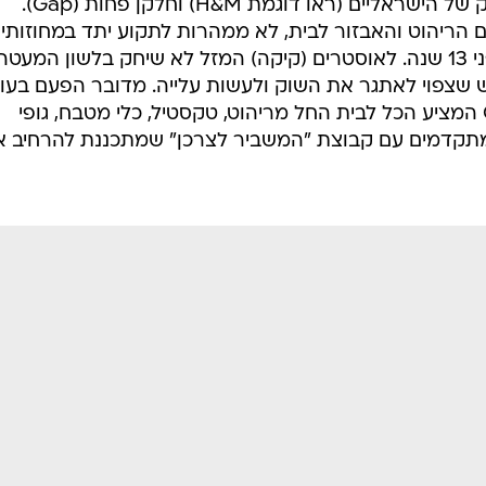
שחלקן מצליחות להשתלט על הארנק של הישראליים (ראו דוגמת H&M) וחלקן פחות (Gap).
הריהוט והאבזור לבית, לא ממהרות לתקוע יתד במחוזותינו
לשוודים, היה האומץ לעשות זאת לפני 13 שנה. לאוסטרים (קיקה) המזל לא שיחק בלשון המעטה
ש שצפוי לאתגר את השוק ולעשות עלייה. מדובר הפעם בעו
אמריקני ותיק. המותג Crate&Barrel המציע הכל לבית החל מריהוט, טקסטיל, כלי מטבח, גופי
ם מתקדמים עם קבוצת "המשביר לצרכן" שמתכננת להרחיב 