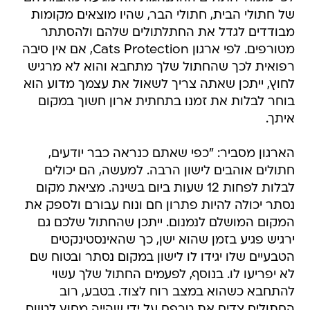
של חתולי הבית, חתולי הבר, שהיו מוצאים מקומות
מבודדים לגדל את החתלתולים שלהם ולהסתתר
מטורפים. לפי ארגון Cats Protection, אם אין סיבה
רפואית לכך שהחתול שלך מתחבא והוא לא מרגיש
לחוץ, ייתכן שאתה צריך לשאול את עצמך מדוע הוא
בוחר לבלות את זמנו בתחתית ארון חשוך במקום
איתך.
הארגון מסביר: "כפי שאתם כנראה כבר יודעים,
חתולים אוהבים לישון הרבה. למעשה, הם יכולים
לבלות לפחות 12 שעות ביום בשינה. מציאת מקום
נסתר יכולה להיות פתרון חם ונוח עבורם ולספק את
המקום המושלם לנמנום. ייתכן שהחתול שלכם גם
ירגיש פגיע בזמן שהוא ישן, כך שהאינסטינקטים
הטבעיים שלו יגידו לו לישון במקום נסתר ובטוח שם
לא יפריעו לו. בנוסף, לפעמים החתול שלך עשוי
להתחבא כשהוא במצב רוח לצוד. בטבע, רוב
החתולים צדים את טרפם על ידי שהייה מחוץ לטווח