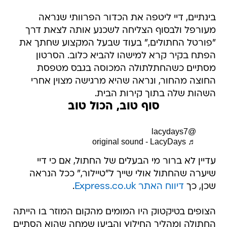
בינתיים, דיי ליטפה את הכדור הפרוותי שנראה
מעורפל ולבסוף הצליחה לשכנע אותה לצאת דרך
"פורטל החתולים," בעוד שבעל המקצוע שחתך את
הפתח בקיר קרא למישהו להביא כלוב. הסרטון
מסתיים כשהחתלתולה המכוסה בגבס מטפסת
החוצה מהחור, ונראה שהיא מרגישה מצוין אחרי
השהות שלה בתוך קירות הבית.
סוף טוב, הכול טוב
@lacydays7
♬ original sound - LacyDays
עדיין לא ברור מי הבעלים של החתול, אם כי דיי
שיערה שהחתול אולי שייך ל"טיילור," ככל הנראה
שכן, כך
דיווח האתר Express.co.uk
.
הצופים בטיקטוק היו המומים מהקום המוזר בו הייתה
החתולה ומהליך החילוץ והביעו שמחה שהוא הסתיים