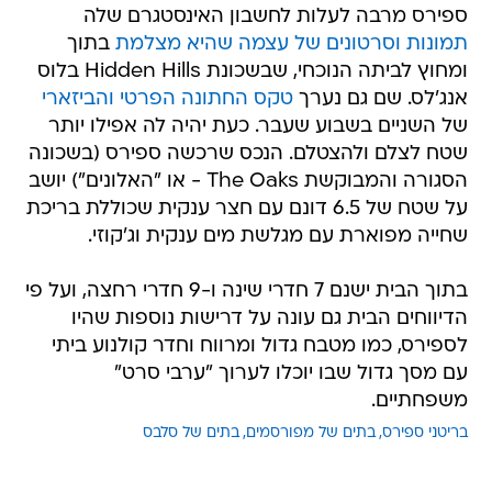
ספירס מרבה לעלות לחשבון האינסטגרם שלה
תמונות וסרטונים של עצמה שהיא מצלמת
בתוך
ומחוץ לביתה הנוכחי, שבשכונת Hidden Hills בלוס
אנג'לס. שם גם נערך
טקס החתונה הפרטי והביזארי
של השניים בשבוע שעבר. כעת יהיה לה אפילו יותר
שטח לצלם ולהצטלם. הנכס שרכשה ספירס (בשכונה
הסגורה והמבוקשת The Oaks - או "האלונים") יושב
על שטח של 6.5 דונם עם חצר ענקית שכוללת בריכת
שחייה מפוארת עם מגלשת מים ענקית וג'קוזי.
בתוך הבית ישנם 7 חדרי שינה ו-9 חדרי רחצה, ועל פי
הדיווחים הבית גם עונה על דרישות נוספות שהיו
לספירס, כמו מטבח גדול ומרווח וחדר קולנוע ביתי
עם מסך גדול שבו יוכלו לערוך "ערבי סרט"
משפחתיים.
בריטני ספירס
בתים של מפורסמים
בתים של סלבס