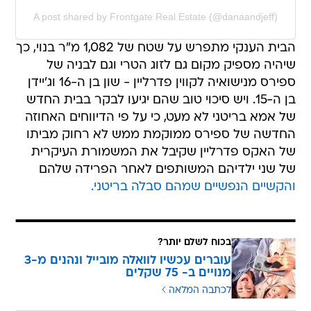
A post shared by Frontgate Real Estate (@danaandjeff)
הבית הענקי מתפרש על שטח של 1,082 מ"ר בנוי, כך
שיהיה מספיק מקום גם לזוג הטרי וגם לבניה של
ספירס מנישואיה לקווין פדרליין - שון בן ה-16 וג'יידן
בן ה-15. ויש סיכוי טוב שהם יגיעו לבקר בבית החדש
של אמא בריטני לא מעט, כי על פי הדיווחים האחוזה
החדשה של ספירס ממוקמת ממש לא רחוק מביתו
של האקס פדרליין שקיבל את המשמורת העיקרית
של שני ילדיהם המשותפים לאחר הפרידה שלהם
והקשיים הנפשיים שמהם סבלה בריטני.
בכוח לשלם יותר?
עוברים עכשיו לוואלה מובייל ונהנים מ-3
מנויים ב- 75 שקלים
לכתבה המלאה