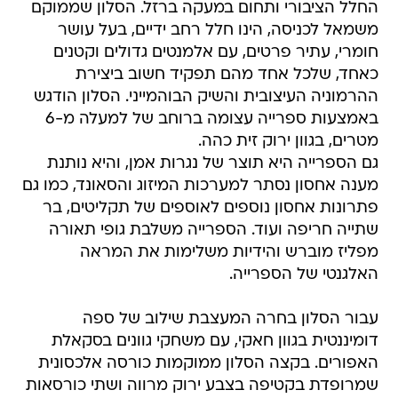
החלל הציבורי ותחום במעקה ברזל. הסלון שממוקם
משמאל לכניסה, הינו חלל רחב ידיים, בעל עושר
חומרי, עתיר פרטים, עם אלמנטים גדולים וקטנים
כאחד, שלכל אחד מהם תפקיד חשוב ביצירת
ההרמוניה העיצובית והשיק הבוהמייני. הסלון הודגש
באמצעות ספרייה עצומה ברוחב של למעלה מ-6
מטרים, בגוון ירוק זית כהה.
גם הספרייה היא תוצר של נגרות אמן, והיא נותנת
מענה אחסון נסתר למערכות המיזוג והסאונד, כמו גם
פתרונות אחסון נוספים לאוספים של תקליטים, בר
שתייה חריפה ועוד. הספרייה משלבת גופי תאורה
מפליז מוברש והידיות משלימות את המראה
האלגנטי של הספרייה.
עבור הסלון בחרה המעצבת שילוב של ספה
דומיננטית בגוון חאקי, עם משחקי גוונים בסקאלת
האפורים. בקצה הסלון ממוקמות כורסה אלכסונית
שמרופדת בקטיפה בצבע ירוק מרווה ושתי כורסאות