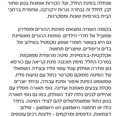
שנתלה בפינת החלל, ועל הקירות אומנות בגוון שחור
לבן. לחלל זה נבחרה נגרות ירקרקה, שחוזרת ברחבי
הבית בוורסיות שונות ומסקרנות.
בקומה השנייה נמצאים סוויטת ההורים ומסדרון
שמוביל אל חדרי הילדים. סוויטת ההורים מאופיינת
גם היא בעושר חומרי ושפע טקסטיל בשילוב של
בדים וריפודים, שיוצרים תחושה
אקלקטית-בוהמיינית. מיטה מרופדת ממוקמת
במרכז החלל. מימין תוכננה פינת קריאה עם כורסא
גוון פודרה ושולחן עגול עשוי פליז ובצידה השמאלי
של המיטה ממוקם סקרטר כחול עם נגיעות פליז,
שמשמש כפינת איפור ופינת עבודה, וביחד יוצרים
סקלת צבעים מאוזנת ועדינה. גופי תאורה מפליז עם
אהילים לבנים נתלו לצד השולחן, כמו גם גופי תאורה
בגוון כחול שמשתלשלים להם לצידי המיטה. בחדר
כולו יש תחושה pattern on pattern - שילוב
דוגמאות, הדפסים ומרקמים - וילונות רכים עוטפים