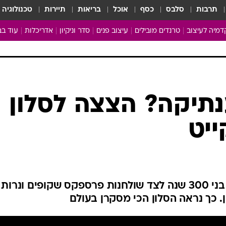
תרבות
סלבס
כסף
אוכל
בריאות
תיירות
טכנולוגיה
מיה לעיצוב
טרנדים מובילים
עיצוב פנים
סדר וניקיון
אדריכלות
עוד בב
מבריקים ונהנים
עיצוב ו
ניחוחות של בית
צרכנות
פותחים שנה נקייה
משפצי
טיפים של ניקיון
כל הכת
תיקה? הצצה לסלון
מדריך הניקיון
כתבו לנ
ייט
Baby Care
ארכיון 
מכבסים תולים
רהיטים עתיקים ועבודות אמנות בני 300 שנה לצד שולחנות פרספקס שקופים ונרות
ן. כך נראה הסלון הכי מסקרן בעולם