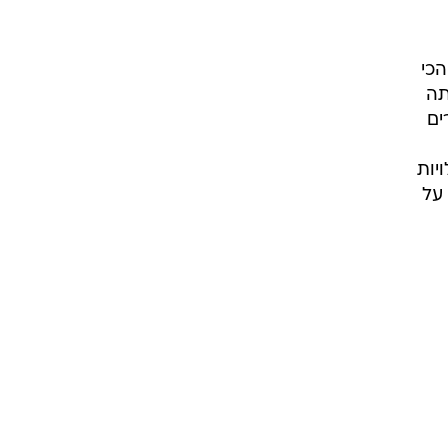
הכי
תה
ים
יות
חו על