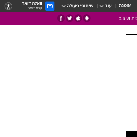
וואלה דואר
אופנה
עוד
שיתופי פעולה
קרא דואר
ית ועיצוב
אמנות
ם
בות
ו
מדורים
צרכנות
חדר משלהם
עשה זאת בעצמך
מוזאיקה
עבודות נייר
תיק עבודות
בית חכם