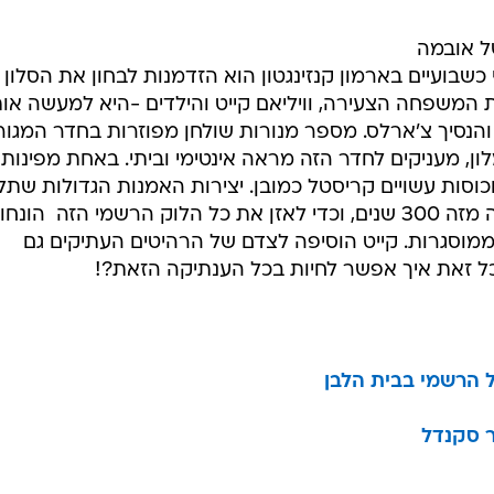
של אובמה
בועיים בארמון קנזינגטון הוא הזדמנות לבחון את הסלון 
המשפחה הצעירה, וויליאם קייט והילדים -היא למעשה או
הנסיך צ'ארלס. מספר מנורות שולחן מפוזרות בחדר המגור
מלון, מעניקים לחדר הזה מראה אינטימי וביתי. באחת מפינות
סות עשויים קריסטל כמובן. יצירות האמנות הגדולות שתלו
על הקירות עוברות בירושה במשפחה מזה 300 שנים, וכדי לאזן את כל הלוק הרשמי הזה  הונ
וסגרות. קייט הוסיפה לצדם של הרהיטים העתיקים גם
ל זאת איך אפשר לחיות בכל הענתיקה הזאת?!
 הרשמי בבית הלבן
ר סקנדל