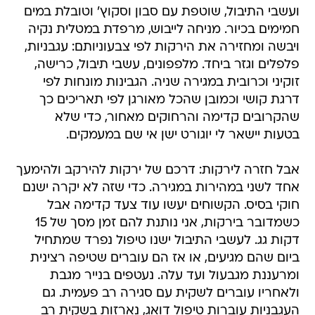
ועשבי התיבול, שוטפת עם סבון וסקוץ' וטובלת במים
חמימים בכיור. מניחה לייבוש, מרפדת במטלית נקיה
ויבשה ומחזירה את הירקות לפי צבעוניותם: עגבניות,
פלפלים וגזר ביחד. מלפפונים, עשבי תיבול, כרישה,
זוקיני וכרובית במגירה שניה. הגבינות מונחות לפי
דרגת קושי וכמובן שהכל מאורגן לפי תאריכים כך
שהקרובים קדימה והרחוקים מאחור, כדי שלא
בטעות יישאר לי יוגורט ישן אי שם במעמקים.
אבל חזרה לירקות: דרכם של ירקות להירקב ולהימעך
אחד לשני במהירות במגירה. כדי שזה לא יקרה ישנם
חוקי בסיס. הקשוחים יעשו עוד צעד קדימה אבל
כשמדובר בירקות, אני נותנת להם זמן מסך של 15
דקות גג. לעשבי התיבול ישנו טיפול נפרד שמתחיל
ביום שהם מגיעים, או אז הם עוברים שטיפה רצינית
ומרעננת מגבעול ועד עלה. נעטפים בנייר מגבת
ולאחריו עוברים לשקית עם סגירה רב פעמית. גם
העגבניות עוברות טיפול דואג, נארזות בשקית רב