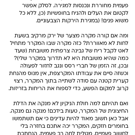
פעמית מחוררת ונכנסות למגירה. לסלק אפשר
לקטום את העלים ולהניח בחופשיות (כן, ללא כל
משוא פנים! (במגירת הירקות הצבעוניים.
ומה אם קורה מקרה מצער של ירק מרקיב בשעת
לחות לא מאווררת? כזה מקרה שבו המקרר מתחיל
לאט לקבל ריח של גבינה צרפתית משובחת (שעד
כמה שהיא משובחת היא לא תדרוך במקרר שלי)?
ובכן, זה הזמן של חברי רסס ונגב לחזור לפעולה
וכשזה סיים את עבודתו המקרצפת, אין מנוס מהנחת
קערית קטנה עם סודה לשתייה בתוך המקרר, רצוי
קרוב למקום הפשע, כדי לספוח את הריחות בזריזות.
ואם תהיתם למה חולת הניקיון לא מנקה את הדלת
החיצונית של המקרר, טעות בידכם! מנקה גם מנקה.
אבל כאן חשוב מאוד להיות עדינים כי אם תשתמשו
בחומרים חזקים, המקרר יכה אתכם בחזרה בלי
לחשוב פעמיים. מטלית לחה רב פעמית, הנחתכת