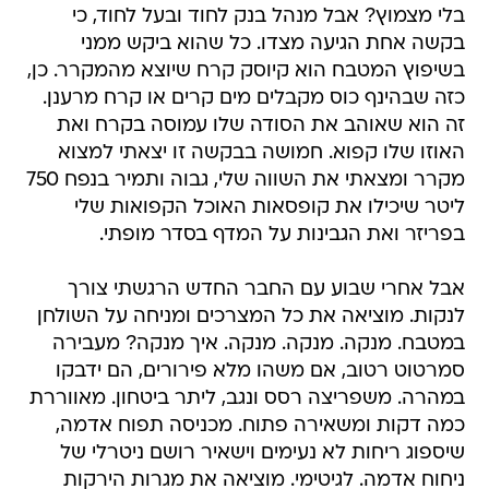
בלי מצמוץ? אבל מנהל בנק לחוד ובעל לחוד, כי
בקשה אחת הגיעה מצדו. כל שהוא ביקש ממני
בשיפוץ המטבח הוא קיוסק קרח שיוצא מהמקרר. כן,
כזה שבהינף כוס מקבלים מים קרים או קרח מרענן.
זה הוא שאוהב את הסודה שלו עמוסה בקרח ואת
האוזו שלו קפוא. חמושה בבקשה זו יצאתי למצוא
מקרר ומצאתי את השווה שלי, גבוה ותמיר בנפח 750
ליטר שיכילו את קופסאות האוכל הקפואות שלי
בפריזר ואת הגבינות על המדף בסדר מופתי.
אבל אחרי שבוע עם החבר החדש הרגשתי צורך
לנקות. מוציאה את כל המצרכים ומניחה על השולחן
במטבח. מנקה. מנקה. מנקה. איך מנקה? מעבירה
סמרטוט רטוב, אם משהו מלא פירורים, הם ידבקו
במהרה. משפריצה רסס ונגב, ליתר ביטחון. מאווררת
כמה דקות ומשאירה פתוח. מכניסה תפוח אדמה,
שיספוג ריחות לא נעימים וישאיר רושם ניטרלי של
ניחוח אדמה. לגיטימי. מוציאה את מגרות הירקות