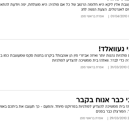
בת אלין ליקא היא חלומה הרטוב של כל אם פולניה: היא מוצלחת, יפה ויודעת להתאי
ם לאגרטלים. הצעת הגשה לחג
07
אפרת בראשי מפן
י געוואלד!
פולניות נהנות יותר ואיזה אביזרי מין הן אוהבות? ביקרנו בחנות סקס שמעוצבת כמו ב
יה כדי לברר. וואלה! בית ממשיכה להצדיע לפולניות
07:
אפרת בראשי מפן
י כבר אנוח בקבר
ה! בית ממשיכה להצדיע לפולניות בפרויקט מיוחד. והפעם - כך תעצבו את ביתכם באווי
'. הפורצלן כבר בפנים
22:
אפרת בראשי מפן