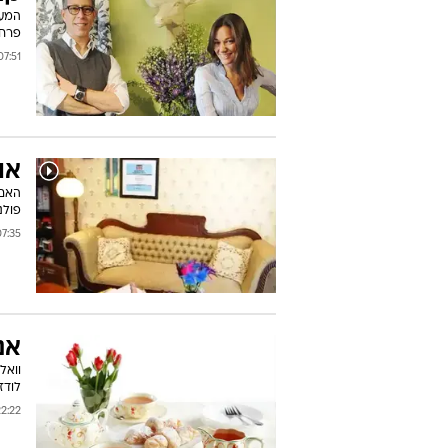
המעצ
פרחי
:51 01/04/2010
או
האם 
פולנ
35 31/03/2010
אנ
וואל
לודז
22 29/03/2010