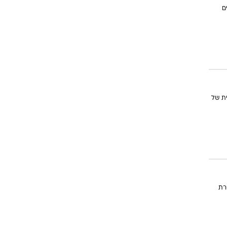
זום אין
ם
שונות
ית של
רת