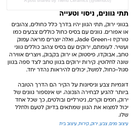
A post shared by Tilend Ceramics (@tilendco)
תתי גוונים, ניסוי וטעייה
בגווני ירוק, תתי הגוון יהיו בדרך כלל כחולים, צהובים
או אפורים. גוונים עם בסיס כחול כוללים צבעים כמו
טורקיז ו-Jade Green, ואלה יוצרים מראה עמוק
ועשיר. לעומתם, ירוקים עם בסיס צהוב כוללים גווני
טחב, אבוקדו, פיסטוק או ירוק בקבוק, ויוצרים אווירה
שונה לחלוטין. קירות ירוקים בגוון טחב לצד ספה בגוון
סגול-כחול, למשל, יכולים להיראות נהדר יחד.
דוגמיות צבע וניסיונות על הקיר הם הדרך הטובה
ביותר להגיע לבחירה הנכונה. יש אינספור גוונים של
ירוק, חמים וקרים, ניטרליים ובולטים, כך שכל אחד
יכול למצוא את הגוון שמתאים בדיוק לטעם ולחלל
שלו.
עיצוב פנים
צבע
ירוק
קירות
עיצוב בית