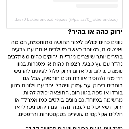
A post shared by Pallas70 Lakberendező képzés (@pallas70_lakberendezo)
ירוק כהה או בהיר?
גוונים כהים יכולים ליצור תחושה מתוחכמת, חמימה
ואינטימית, במיוחד כאשר משלבים אותם עם צבעים
בהירים יותר שיוצרים ניגודיות. ירוקים כהים משתלבים
נהדר עם עץ טבעי, רצפות כהות או מסגרות בגוון
שמנת. שילוב של אדום וירוק עלול לעיתים להרגיש
חד מדי ולהזכיר אווירת חגים חורפית, אבל אם
בוחרים בירוק יער עמוק וניטרלי יחד עם וילונות בגוון
בורדו או ספה בגוון חום, התוצאה יכולה להיות
מרשימה במיוחד. גם גוונים בולטים כמו אמרלד או
ירוק דשא יכולים לעבוד נהדר עם ריהוט ניטרלי או
חללים אקלקטיים עשירים בטקסטורות והדפסים.