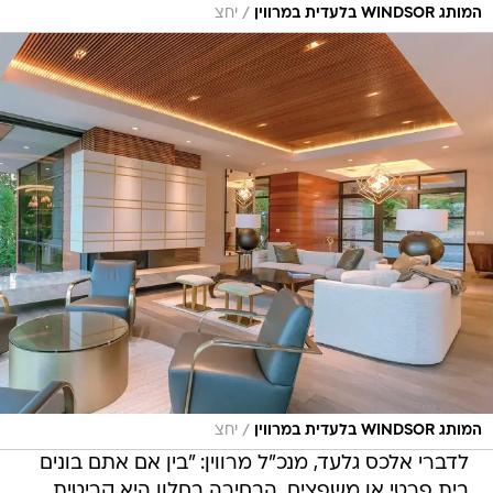
/
המותג WINDSOR בלעדית במרווין
יחצ
/
המותג WINDSOR בלעדית במרווין
יחצ
לדברי אלכס גלעד, מנכ"ל מרווין: "בין אם אתם בונים
בית פרטי או משפצים, הבחירה בחלון היא קריטית.