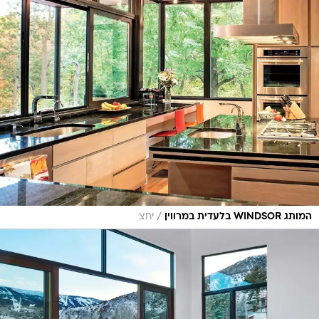
/
המותג WINDSOR בלעדית במרווין
יחצ