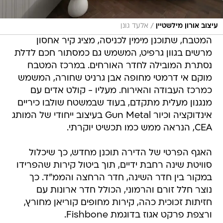
/
עיצוב אורון מילשטיין
אלעד גונן
המטבח, שתוכנן מימין לכניסה, מציג קיר אחסון
מרשים בגוון גרפיט, המשמש גם כמסתור חכם לדלת
נסתרת המובילה לחדר האורחים. במרכז המטבח
מוקם אי דרמטי מחופה אבן גרניט שחורה, המשמש
כמרכז העבודה והאירוח. מעליו - קולט אדים עם
מנגנון מעלית מתקדם, בעוד שבמשטח שולבו כיריים
אינדוקציה וכיור Gun Metal בעיצוב ייחודי של המותג
CEA, הנראה ממש כמו תכשיט יוקרתי.
האגף הפרטי של הדירה תוכנן מחדש, כך שיכלול
סוויטת שינה רחבת ידיים, תוך ביטול קירות שהפרידו
במקור בין חדר השינה, חדר הרחצה והממ"ד. כך
נוצר חלל זורם והרמוני, הכולל חדר ארונות עם
חזיתות זכוכית כהה, קירות מחופים קוריאן מחורץ,
ורצפת פרקט אגוז בדוגמת Fishbone.