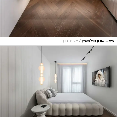
/
עיצוב אורון מילשטיין
אלעד גונן