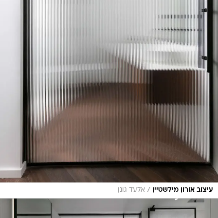
/
עיצוב אורון מילשטיין
אלעד גונן