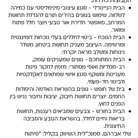
הקבוצות כוללות:
הבית הנייטרלי - סגנון עיצובי מינימליסטי עם כמיהה
לשלווה. שימוש בגוונים בהירים תורם להגדלת תחושת
המרחב, מאפשר חדירת אור טבעי ויוצר חלל פתוח
ומואר.
הבית הנוכח - ביטוי לחללים בעלי נוכחות דומיננטית
ומרשימה. העיצוב מעניק תחושת ביטחון, משדר
נינוחות ומשלב מראה יוקרתי.
הבית המתוחכם - גוונים שמעניקים עומק,
רב-ממדיות ואופי מסתורי. מזמין לחקור פינות
מעניינות ומשקף סגנון אישי שמתאים לאקלקטיות
ולביטוי חד-פעמי.
בית של חופש - גוונים בהשראת האדמה והיסודות
החמים. יוצרים תחושת חיבוק, יציבות וחיבור נגיש בין
הפנים לחוץ.
הבית בחורש - צבעים שמביאים רעננות, תחושת
בריאות וחיים לחלל. בהשראת הטבע והסביבה
החיצונית.
שלי אברהם, סמנכ"לית השיווק בקליל: "פיתוח