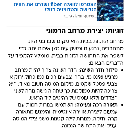
הצטרפו לוואלה fiber ושדרגו את חווית
הגלישה והטלוויזיה בזול!
בשיתוף וואלה פייבר
זוגיות: יצירת מרחב הרמוני
מרחב הזוגיות בבית הוא מקום שבו בני הזוג
מתחברים, נרגעים ומשקיעים זמן איכות יחד. כדי
לשפר את התחושה הזוגית בבית, מומלץ להקפיד על
הדברים הבאים:
סידור חדר השינה:
חדר השינה צריך להיות מרחב
מרגיע ואינטימי. בחרו צבעים רכים כמו כחול, ירוק או
צבעי פסטל שקטים. מיקום המיטה חשוב מאוד; היא
צריכה להיות ממוקמת כך שתהיה גישה נוחה לשני
הצדדים וללא עומס של רהיטים ליד הראש.
תאורה רכה ונעימה:
השתמשו בנורות חמות עם
עמעום ליצירת אווירה אינטימית, והימנעו מתאורה
קרה וחזקה. מנורות לילה קטנות משני צידי המיטה
יעניקו את התחושה הנכונה.