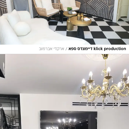
/
klick production דיימונדס ספא
ארקדי אברמוב