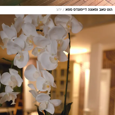
/
הוט טאב וסאונה דיימונדס ספא
יחצ