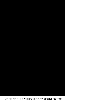
/
טריילר הסרט "הברוטליסט"
טוליפ מדיה