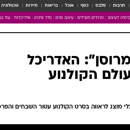
תרבות
סלבס
כסף
אוכל
בריאות
תיירות
טכנולוגיה
מיה לעיצוב
טרנדים מובילים
עיצוב פנים
סדר וניקיון
אדריכלות
עוד בב
מבריקים ונהנים
עיצוב ו
ניחוחות של בית
צרכנות
פותחים שנה נקייה
משפצי
טיפים של ניקיון
כל הכת
רוסן": האדריכל
מדריך הניקיון
כתבו לנ
ולם הקולנוע
Baby Care
ארכיון 
מכבסים תולים
לי מוצג לראווה בסרט הקולנוע עטור השבחים והפרס