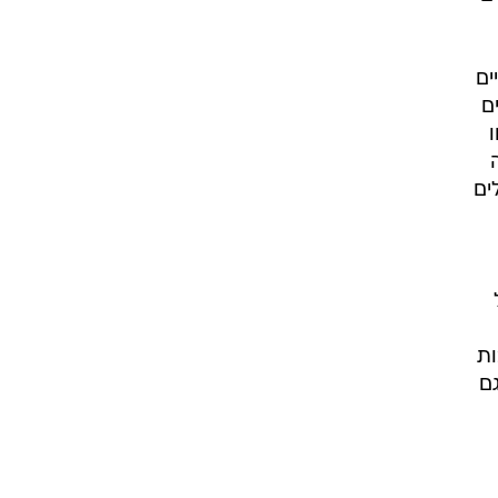
ים
ם
ים
ות
ם