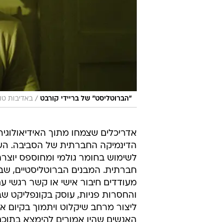
/
"הברוטליסט" של בריידי קורבט
באדיבות טול
אדריכלים שצמחו מתוך האידיאולוגי
הדינמיקה החברתית של הסביבה. השי
לשימוש בחומר גולמי ומחוספס יוצר
חברתית. המבנים הברוטליסטיים, שב
מעודדים חיבור אישי או קשר רגשי ע
והחסרות פניות, עוסק בקונפליקט שבי
ליצור מרחב שיקלוט ויתמוך בקיום אנ
האנשים שהיו אמורים להימצא בתוכם