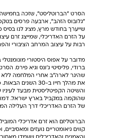
הסרט "הברוטליסט", שזכה בחמישה 
"גלובוס הזהב", ארבעה פרסים בטק
שייערך בחודש מרץ, מציג לנו בסיס 
רבות על עיצוב המרחב הציבורי והפרט
מדובר על אפוס היסטורי מונומנטלי ב
ברודי, פליסיטי ג'ונס וגיא פירס. הס
שהיגר לארה"ב אחרי המלחמה ללא כל
את מהלך חייו ב-30 
והשיטה הקפיטליסטית מבעד לעיניו 
שהוקמה במקביל בארץ ישראל. דמות
של הזרם האדריכלי דרך העלילה המ
הברוטליזם הוא זרם אדריכלי המוביל 
קווים גיאומטריים נועזים ומאסיביים,
והאמנים והאדריכלים שעמדו מאחוריו 