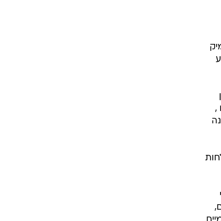
יק
ין משפיע
,
נה
חות
,
יים