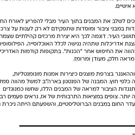
אישיים.
כים לשלב את המבנים בתוך העיר מבלי להפריע לאורח החי
דות במבני ציבור ומוסדות שתפקידם לא רק לענות על צרכי
ושבי העיר. דוגמה לכך היא יצירת מרכזים קהילתיים שצמחו
 הצגת אדריכלות שתהיה נגישה לכלל האוכלוסייה. הפילוסופיה
ווה את החיפוש אחר "הכנות". בתקופות קודמות האדריכל
 מראה חלק, מעודן ומרומז.
וההאנגר בצרפת מוצגים כיצירות אמנות מונומנטליות,
 כלפי חוץ. המבנה של הפנטגון בארה"ב למשל מהווה סמל
תנגדות הציבור למראה של המבנים הללו, שחשו כמנוגדים
יותר. צופים במציאות התרבותית של אז, נראים פעמים רב
דר החום במבנים הברוטליסטיים, והשפעתם הייתה ניכרת ג