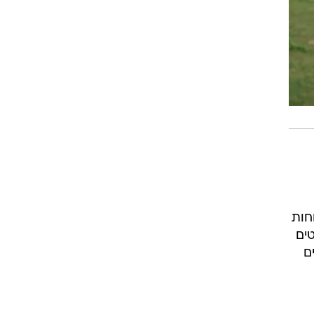
חות
ים
ם