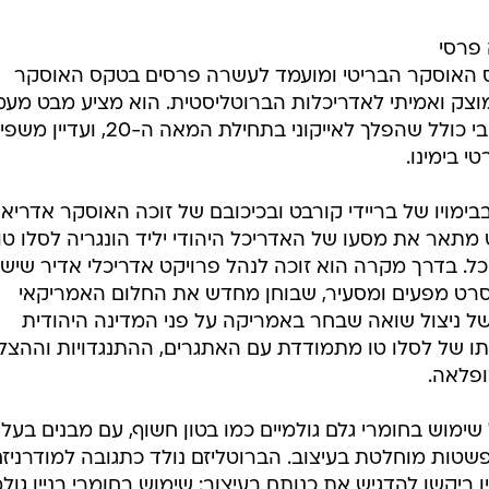
פרסי
ס האוסקר הבריטי ומועמד לעשרה פרסים בטקס האוסקר
מוצק ואמיתי לאדריכלות הברוטליסטית. הוא מציע מבט מעמ
על הזרם האדריכלי, שמייצג זרם עיצובי כולל שהפלך לאייקוני בתחילת המאה ה-20, ועדי
י בימינו.
בימויו של בריידי קורבט ובכיכובם של זוכה האוסקר אדריאן
רט מתאר את מסעו של האדריכל היהודי יליד הונגריה לסלו טו 
. בדרך מקרה הוא זוכה לנהל פרויקט אדריכלי אדיר שיש
השנים הבאות. סרט מפעים ומסעיר, שבוחן מחדש את החלום האמריקאי
של ניצול שואה שבחר באמריקה על פני המדינה היהודית
ו של לסלו טו מתמודדת עם האתגרים, ההתנגדויות וההצל
ופלאה.
שימוש בחומרי גלם גולמיים כמו בטון חשוף, עם מבנים בעלי
 ופשטות מוחלטת בעיצוב. הברוטליזם נולד כתגובה למודרניזם
ביקשו להדגיש את כנותם בעיצוב: שימוש בחומרי בניין גולמ