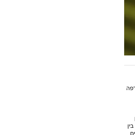
דפה
ין
ם