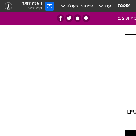
וואלה דואר
אופנה
עוד
שיתופי פעולה
קרא דואר
ית ועיצוב
אמנות
ם
בות
ו
מדורים
צרכנות
חדר משלהם
עשה זאת בעצמך
מוזאיקה
ים
עבודות נייר
תיק עבודות
בית חכם