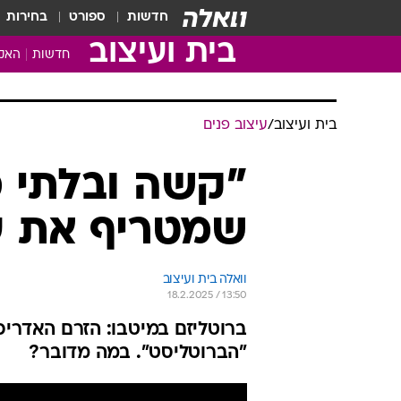
חדשות
ספורט
בחירות
בית ועיצוב
חדשות
האקד
בית ועיצוב
/
עיצוב פנים
"קשה ובלתי מ
שמטריף את ע
וואלה בית ועיצוב
18.2.2025 / 13:50
ברוטליזם במיטבו: הזרם האדריכ
"הברוטליסט". במה מדובר?