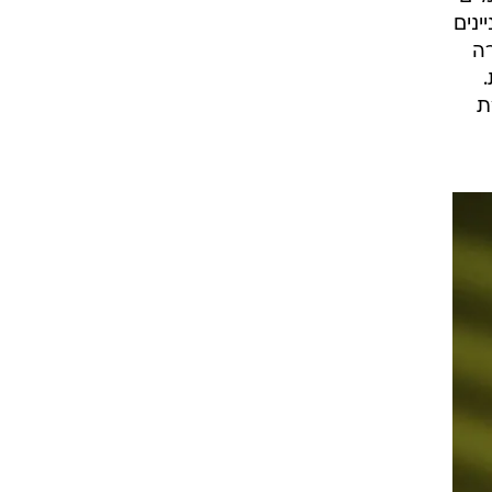
ינים
רה
ת