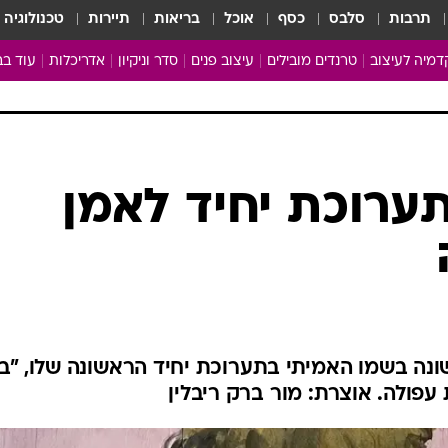
תרבות
סלבס
כסף
אוכל
בריאות
תיירות
טכנולוגיה
מיה לעיצוב
טרנדים מובילים
עיצוב פנים
סדר וניקיון
אדריכלות
עוד בב
מבריקים ונהנים
עיצוב ו
ניחוחות של בית
צרכנות
פותחים שנה נקייה
משפצי
טיפים של ניקיון
כל הכת
תערוכת יחיד לאמן
מדריך הניקיון
כתבו לנ
Baby Care
ארכיון 
מכבסים תולים
ונה בשמו האמיתי בתערוכת יחיד הראשונה שלו, "בג
 עפולה. אוצרת: מור ברק ריבלין