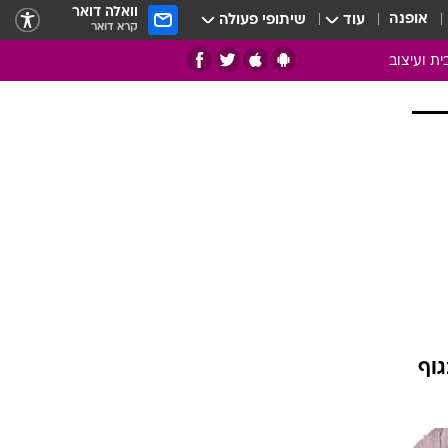
וואלה דואר
אופנה
עוד
שיתופי פעולה
קרא דואר
ית ועיצוב
אמנות
ם
בות
ו
מדורים
צרכנות
חדר משלהם
עשה זאת בעצמך
מוזאיקה
וף
עבודות נייר
תיק עבודות
בית חכם