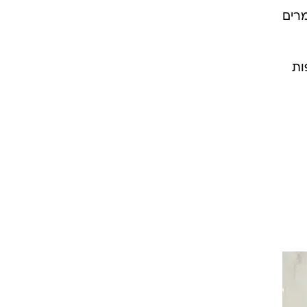
רים
ות