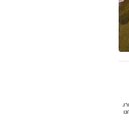
ו.
גו