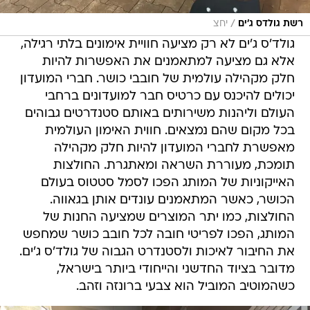
/
רשת גולדס ג'ים
יחצ
גולד'ס ג'ים לא רק מציעה חוויית אימונים בלתי רגילה,
אלא גם מציעה למתאמנים את האפשרות להיות
חלק מקהילה עולמית של חובבי כושר. חברי המועדון
יכולים להיכנס עם כרטיס חבר למועדונים ברחבי
העולם וליהנות משירותים באותם סטנדרטים גבוהים
בכל מקום שהם נמצאים. חווית האימון העולמית
מאפשרת לחברי המועדון להיות חלק מקהילה
תומכת, מעוררת השראה ומאתגרת. החולצות
האייקוניות של המותג הפכו לסמל סטטוס בעולם
הכושר, כאשר המתאמנים עונדים אותן בגאווה.
החולצות, כמו יתר המוצרים שמציעה החנות של
המותג, הפכו לפריטי חובה לכל חובב כושר שמחפש
את החיבור לאיכות ולסטנדרט הגבוה של גולד'ס ג'ים.
מדובר בציוד החדשני והייחודי ביותר בישראל,
כשהמוטיב המוביל הוא צבעי ברונזה וזהב.