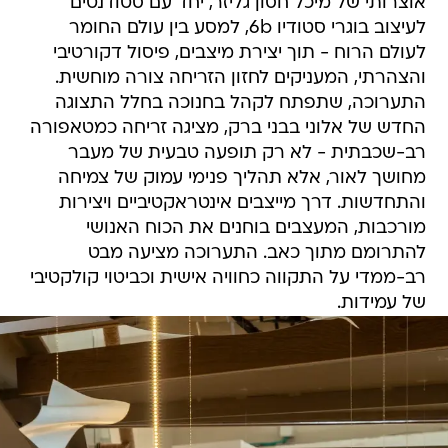
אוצרותי של מיכל חסון גליזר, יחד עם סטודנטים
לעיצוב בוגרי סטודיו 6b, למסע בין עולם החומר
לעולם הרוח - תוך יצירת מיצבים, פיסול דקורטיבי
והצהרתי, המעניקים לחזון הזריחה צורה מוחשית.
התערוכה, שתפתח לקהל בחנוכה בחלל התצוגה
החדש של אלוני בבני ברק, מציגה זריחה כמטאפורה
רב-שכבתית - לא רק תופעה טבעית של מעבר
מחושך לאור, אלא תהליך פנימי עמוק של צמיחה
והתחדשות. דרך מייצבים אינטראקטיביים ויצירות
מורכבות, המעצבים בוחנים את הכוח האנושי
להתרומם מתוך כאב. התערוכה מציעה מבט
רב-ממדי על התקווה כחוויה אישית וכביטוי קולקטיבי
של עמידות.