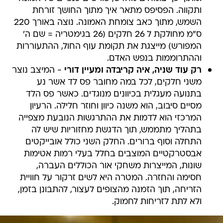
ותקווה. הפסיפס מתאר איך מתוך החושך זורחת
השמש, מתוך כאב צומחת האמונה. נוצה באורך 220
ס"מ מחולקת ל 26 חלקים (26 בגימטריה = שם ה'
המפורש) מייצגת את תקומת עוף החול, ההתעוררות
וההתרוממות בנפש האדם.
רק עוד שניה, איה קריבדה ומעיין דורי
- המיצב נוצר
משני חלקים, לכל במה מחובר פס לד אשר נע
בתנועה מעגלית בכיוונים מנוגדים. כאשר פס הלד
מסיים סיבוב, הוא משנה כיוון וחוזר חלילה. הרעיון
המרכזי הוא לדמות את ההתרגשות הנובעת מצפייה
בתהליך מתממש, תוך הדגשת מחזוריות שיש לה
התחלה וסוף ברורים. החלק השני כולל אובייקטים
אבסטרקטיים המוצבים בחלל בעלי רמות אטימות
שונות, המייצרות משחקי אור הכוללים העברה,
חסימה והחזרה. המטרה היא לשים זרקור על חוויית
הזריחה, תוך הזמנה מהצופים לעצור, להתבונן בזמן,
ולא לתת לזריחות לחמוק.