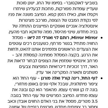
בשביעי לאוקטובר- בסיומו של החג. ישנן סוכות
שעדיין עומדות מפורקות, מחכות לבעליהן שיחזרו
ויקפלו אותן, כאילו הזמן קפא. המיצב משנה את פניו
לפי נקודת המבט של הצופה, מורכב מצינורות
אינסטלציה אנכיים ואופקיים המייצגים התחלה של
בניה מחדש, שינוי מהיסוד, ממה שדווקא חבוי מהעין.
Mirror Mirror, רותם לוי ואורלי דה ליאו
- מסלול
החוויה מתחיל בגשר מרחף, כשעננים רכים עוטפים
את הצעדים הראשונים ומזמינים אותנו להאט, ולחוות
את הרגע. בקצה המסלול ממתינה קפסולת זהב -
מרחב אינטימי שמזמין את הצופים לבחור לראות את
האור, דרך זכוכיות דיכרואיות המפיצות צבעים
משתנים ותאורה המקרינה אור עדין.
?וף החול, רינה קורל ואלה מורגן
- עוף החול הוא
ציפור מיתולוגית, שבכל אלף שנים באופן מחזורי,
בונה לו קן ושורף עצמו. מהאפר הוא קם ובונה את
עצמו מחדש. המיצב המרשים של עוף החול בגובה
3.5 מטרים, מסמל את בני האדם החווים אובדן וכאב
ומתוך כך צומחים מחדש, פורשים כנפיים של אמונה