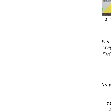
יל,
 איש
צוב
אל"
שראל
סה