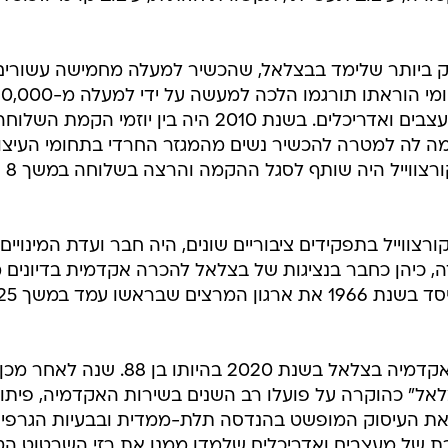
ותיק ביותר שלימד בבצלאל, שהכשיר למעלה מחמישה עשורים
דורות של סטודנטים וסטודנטיות. תחומי הוראתו תורגמו הלכה למעשה על ידי למעלה 
תלמידיו בתחומי פעילותם השונים: מעצבים ואדריכלים. בשנת 2010 היה בין יוזמי הקמת השלו
 לה למטרה להכשיר נשים מהמגזר החרדי בתחומי העיצוב
האמנות והארכיטקטורה. פרופסור קורצווייל היה שותף לסגל ההקמה והרצה בשלוחה במשך 8
רצווייל בתפקידים ציבוריים שונים, היה חבר ועדת המינויים
, כיהן כחבר בנציגות של בצלאל להכרה אקדמית בדיונים מ
המועצה המועצה להשכלה גבוהה, וייסד בשנת 1966 את ארגון המרצים שברא
פרופסור קורצווייל פרש מתפקידו באקדמיה בצלאל בשנת 2020 בהיותו בן 88. שנה לאחר מ
לאל" כהוקרה על פועלו רב השנים בשירות האקדמיה, פיתו
ל את העיסוק המופשט בהנדסה תלת-ממדית ובבעיות הגרפי
 של מעצבים ואדריכלים שלמדו ממנו את רזי השרטוט הט