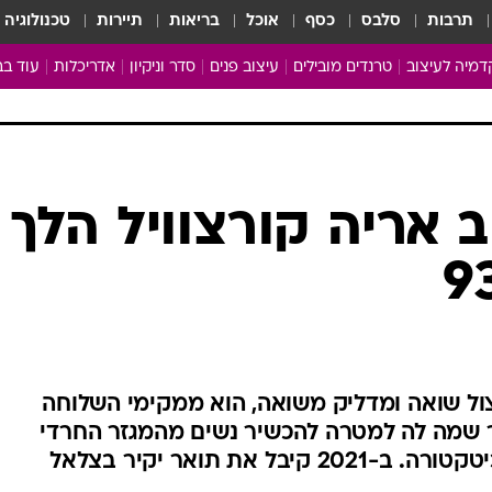
תרבות
סלבס
כסף
אוכל
בריאות
תיירות
טכנולוגיה
מיה לעיצוב
טרנדים מובילים
עיצוב פנים
סדר וניקיון
אדריכלות
עוד בב
מבריקים ונהנים
עיצוב ו
ניחוחות של בית
צרכנות
פותחים שנה נקייה
משפצי
טיפים של ניקיון
כל הכת
ב אריה קורצוויל הלך
מדריך הניקיון
כתבו לנ
Baby Care
ארכיון 
מכבסים תולים
ניצול שואה ומדליק משואה, הוא ממקימי השלוחה
שמה לה למטרה להכשיר נשים מהמגזר החרדי
 את תואר יקיר בצלאל