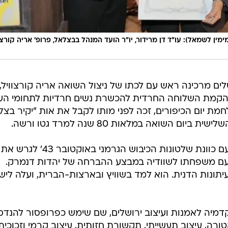
מין לשמאל): עו"ד דן מרידור, יו"ר הועד המנהל בבצלאל, פרופ' אריה קורצוו
ים מרכינה ראש עם לכתו של ניצול השואה אריה קורצוויל,
י הקמת השלוחה החרדית להכשרת נשים חרדיות לתחומי העי
מת יום הכיפורים, זכה לפני מותו לקבל את אות "יקיר בצל
פרופ' קורצווייל, יליד 1931, קופנהגן. עם כוונת שלטונות הכיבוש הגרמני באוקטובר 43' לגרש את
 עם משפחתו לשוודיה במבצע ההברחה של יהדות דנמרק.
תונות הדנית. הוא למד בשוויץ ובארצות-הברית, ועלה לי
לאל אקדמיה לאמנות ועיצוב ירושלים, שם שימש כפרופסור להנד
ורה, עיצוב תעשייתי, תקשורת חזותית, עיצוב קרמי וזכוכית,