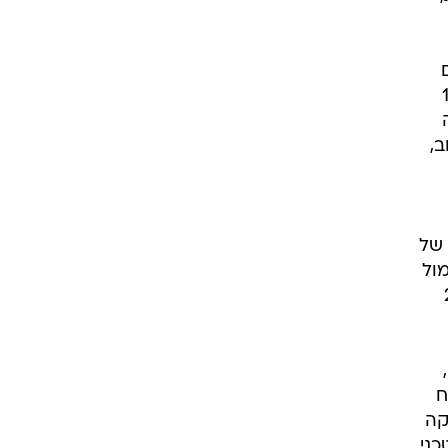
מ-10,000
חה
,
 של
ול
שו עמד במשך 25
כן,
ח
קה
כני