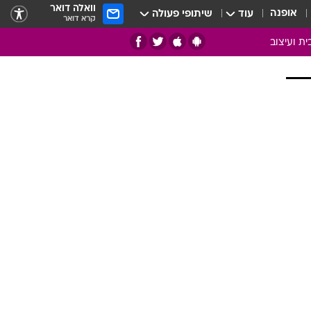
וואלה דואר
אופנה
עוד
שיתופי פעולה
קרא דואר
ית ועיצוב
אמנות
ם
בות
ו
מדורים
צרכנות
חדר משלהם
עשה זאת בעצמך
מוזאיקה
עבודות נייר
תיק עבודות
בית חכם