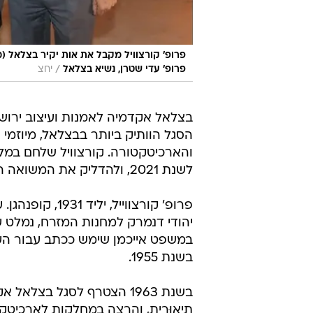
פרופ' קורצוויל מקבל את אות יקיר בצלאל (מי
/
פרופ' עדי שטרן, נשיא בצלאל
יחצ
בצלאל אקדמיה לאמנות ועיצוב ירושל
הסגל הוותיק ביותר בבצלאל, מיוזמ
והארכיטקטורה. קורצוויל שלחם במלח
לשנת 2021, ולהדליק את המשואה השלישית ביום השואה במלאות 80 שנה למרד גטו ורשה.
יהודי דנמרק למחנות המזרח, נמלט
במשפט אייכמן שימש ככתב עבור העי
בשנת 1955.
בשנת 1963 הצטרף לסגל בצ
תֵיאוּרית, והרצה במחלקות לארכיטקט