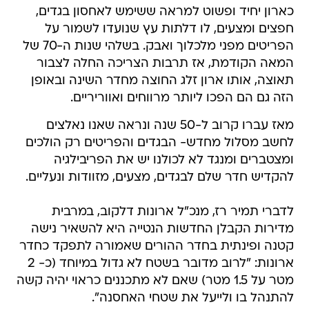
כארון יחיד ופשוט למראה ששימש לאחסון בגדים,
חפצים ומצעים, לו דלתות עץ שנועדו לשמור על
הפריטים מפני מלכלוך ואבק. בשלהי שנות ה-70 של
המאה הקודמת, אז תרבות הצריכה החלה לצבור
תאוצה, אותו ארון זלג החוצה מחדר השינה ובאופן
הזה גם הם הפכו ליותר מרווחים ואווריריים.
מאז עברו קרוב ל-50 שנה ונראה שאנו נאלצים
לחשב מסלול מחדש- הבגדים והפריטים רק הולכים
ומצטברים ומנגד לא לכולנו יש את הפריבילגיה
להקדיש חדר שלם לבגדים, מצעים, מזוודות ונעליים.
לדברי תמיר רז, מנכ"ל ארונות דלקוב, במרבית
מדירות הקבלן החדשות הנטייה היא להשאיר נישה
קטנה ופינתית בחדר ההורים שאמורה לתפקד כחדר
ארונות: "לרוב מדובר בשטח לא גדול במיוחד (כ- 2
מטר על 1.5 מטר) שאם לא מתכננים כראוי יהיה קשה
להתנהל בו ולייעל את שטחי האחסנה".