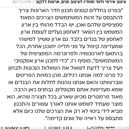
/
עיצוב אירמי ולוסי סטודיו לעיצוב פנים, ארונות דלקוב
אלון ברהום
"בפרט בחללים קטנים תכנון חדר הארונות צריך
להתבסס על זהות המשתמשים הצרכים המאוד
ספציפיים שלהם ואכן, יש הבדל מהותי בין ארון
המשמש בין השאר לאחסון נעליים לעומת ארון
לאחסון של בגדים בלבד. גם ארון ששייך למישהי
שמעדיפה קיפול על פני תלייה יתוכנן אחרת, הכל
בהתאם לארגונומיה ולפרוגרמה הספציפית של
המשתמשים", מוסיף רז, "כדי לתכנן ארון אפקטיבי
ויעיל צריך לדעת לשאול את השאלות הנכונות ולבחון
כל פרט: למה אנחנו רגילים, מהן כמויות הפריטים
שברשותנו והאם אנחנו נוהגות לתלות את הבגדים או
שמא מעדיפות אותם מקופלים. נבחנים כאן הרבה
מאוד פרמטרים מכיוון שארון, בכל תצורה שהיא, הוא
מוצר שעתיד לשמש אותנו לאורך עשורים והתכנון
מביא לידי ביטוי לא רק את הצרכים שלנו כיום אלא
מתבסס על ראייה של שנים קדימה".