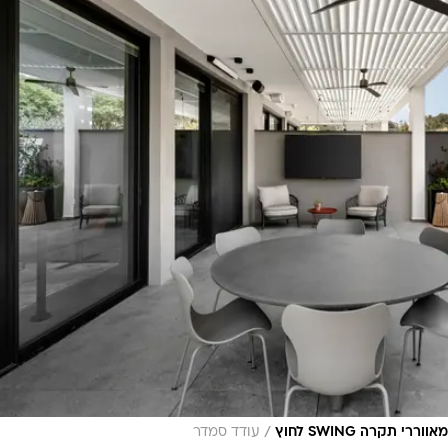
/
 תקרה SWING לחוץ
עודד סמדר