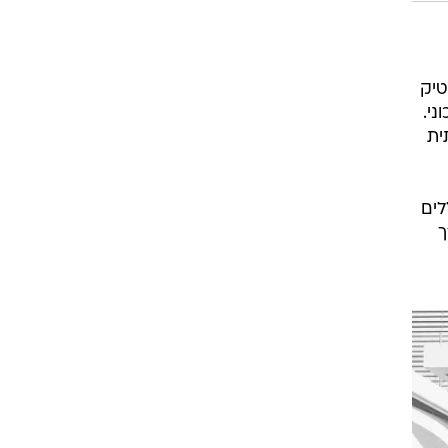
טיק
ית
לים
ך