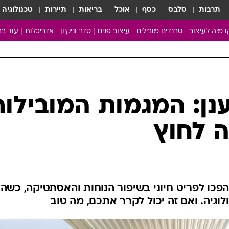
תרבות
סלבס
כסף
אוכל
בריאות
תיירות
טכנולוגיה
מיה לעיצוב
טרנדים מובילים
עיצוב פנים
סדר וניקיון
אדריכלות
עוד בב
מבריקים ונהנים
עיצוב ו
ניחוחות של בית
צרכנות
פותחים שנה נקייה
משפצי
טיפים של ניקיון
כל הכת
ן: המגמות המובילות
מדריך הניקיון
כתבו לנ
 לחוץ
Baby Care
ארכיון 
מכבסים תולים
פכו לפריט חיוני בשיפור הנוחות והאסתטיקה, כשה
לוגיה. ואם זה יכול לקרר אתכם, מה טוב