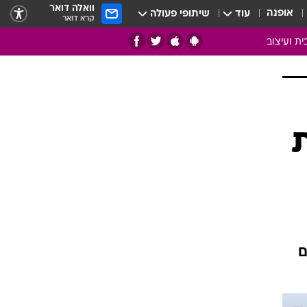
וואלה דואר
אופנה
עוד
שיתופי פעולה
קרא דואר
ית ועיצוב
אמנות
ם
בות
ו
מדורים
צרכנות
חדר משלהם
עשה זאת בעצמך
מוזאיקה
ם
עבודות נייר
תיק עבודות
בית חכם