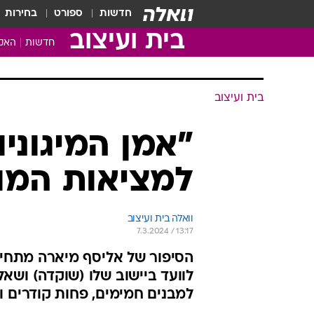
חדשות
ספורט
בחירות
בית ועיצוב
חדשות
האקד
בית ועיצוב
"אמן המיגוני
למציאות המו
וואלה בית ועיצוב
7.3.2024 / 13:17
לוועד ביישוב שלו (שוקדה) ושאל ה
למבנים חמימים, פחות קודרים ו