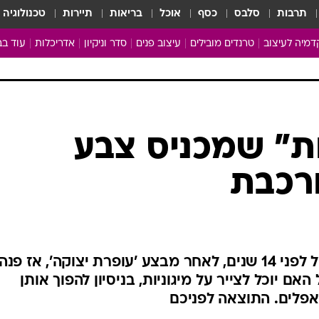
תרבות
סלבס
כסף
אוכל
בריאות
תיירות
טכנולוגיה
מיה לעיצוב
טרנדים מובילים
עיצוב פנים
סדר וניקיון
אדריכלות
עוד בב
מבריקים ונהנים
עיצוב ו
ניחוחות של בית
צרכנות
פותחים שנה נקייה
משפצי
טיפים של ניקיון
כל הכת
ות" שמכניס צבע
מדריך הניקיון
כתבו לנ
רכבת
Baby Care
ארכיון 
מכבסים תולים
הסיפור של אליסף מיארה מתחיל לפני 14 שנים, לאחר מבצע 'עופרת יצוקה', אז פנה
אם יוכל לצייר על מיגוניות, בניסיון להפוך אותן
אפלים. התוצאה לפניכם