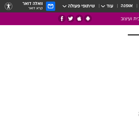
וואלה דואר
אופנה
עוד
שיתופי פעולה
קרא דואר
ית ועיצוב
אמנות
ם
בות
ו
מדורים
צרכנות
חדר משלהם
עשה זאת בעצמך
מוזאיקה
עבודות נייר
תיק עבודות
בית חכם