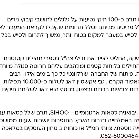
, מבעלי רשת תיק התיקים תרם כ-100 תיקי נסיעות על גלגלים לתושבי קיבוץ נירים
ל פריטים מביתם ושלל תרומות שקיבלו לקראת המעבר לאי
י לסייע במעבר למקום בטוח יותר, נמשיך לתרום ולסייע בכל
ה, החליט לצייד את חיילי צה"ל בספרי תהילים קטנטנים
חיילים בלוחות קטנים ומוזהבים עליהם חרוטה סגולה מיוחד
פיתוח של החברה, שרלוונטי כל כך בימים אילו . רבים
מהחיילים מיקמו את הברכות בתוך האפוד הקרמי. גבי אקשטיין דאג לשלוח כ-10,000 תפילות
דות צבאיות בדרום ובצפון. בנוסף הוא דאג לשליחת תיקים
, מבעלי חברת גט קומפי, יבואנית כסאות ארגונומיים - SIHOO, תרם שלל כס
ה באמלחייה בדרום הארץ. התופרות יושבות שעות ממושכ
יה נוספת/ צוותי חמ"ל או כוחות ביטחון העוסקים במלאכה