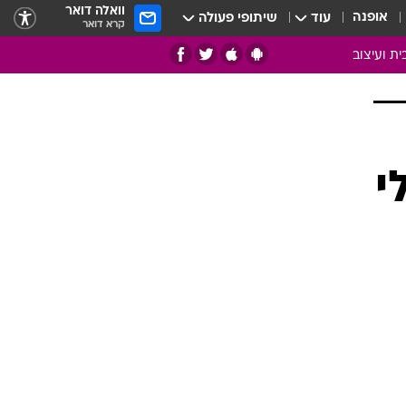
וואלה דואר
אופנה
עוד
שיתופי פעולה
קרא דואר
ית ועיצוב
אמנות
ם
בות
י
ו
מדורים
צרכנות
חדר משלהם
עשה זאת בעצמך
מוזאיקה
עבודות נייר
תיק עבודות
בית חכם