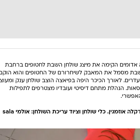
 אדומים הקימה את מיצג שולחן השבת לחטופים ברחבת
שבת מסמל את המאבק לשיחרורם של החטופים והוא הוקם
רים. לאורך הכיכר היפה בפיאצה הוצב שולחן ענק ומעוצ
תמונות החטופים ומסביבו 224 כסאות. הנהלת מתחם דיסיטי ועובדיו מצטרפים לתפילות
אפשרי.
לה אוזמגין. כלי שולחן וציוד עריכת השולחן: אולמי sala