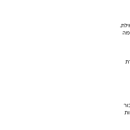
לת.
 מה
ת
אות עבור
ות