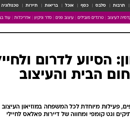
תרבות
סלבס
כסף
אוכל
בריאות
תיירות
טכנולוגיה
מיה לעיצוב
טרנדים מובילים
עיצוב פנים
סדר וניקיון
אדריכלות
עוד בב
מבריקים ונהנים
עיצוב ו
ניחוחות של בית
צרכנות
פותחים שנה נקייה
משפצי
טיפים של ניקיון
כל הכת
: הסיוע לדרום ולחייל
מדריך הניקיון
כתבו לנ
ום הבית והעיצוב
Baby Care
ארכיון 
מכבסים תולים
ים, פעילות מיוחדת לכל המשפחה במוזיאון העיצוב
קים וגט קומפי ומחווה של דיירות פאלאס לחיילי