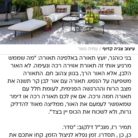
/
עיצוב צביה קזיוף
עמית גושר
בני כוהנר, יועץ תאורה באלפינה תאורה: "מה שממש
מרגיע אותי זה תאורת אווירה רכה ונעימה. לא האור
הלבן, אלא האור הרך, בגוון צהוב חם. התאורה
משפיעה על הנפש. תאורה עם אור לבן קר תשנה את
מצב הרוח וההרגשה הפנימית, לעומת חלל עם
תאורה חמה ורכה. אם אין לכם תאורה רכה או דימר
שמאפשר לעמעם את האור, ממליצה מאוד להדליק
נרות, ולא לשכוח את הכוס יין בצד".
תמיר רז, מנכ"ל דלקוב: "סדר.
כן, כן , תסדרו. זמן נפלא לניצול הזמן. קחו אתכם את