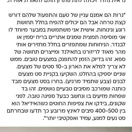
נראית נהדר ויכולה לתת פתרון הולם לתאורת אווירה.
"נרות הם אמנם עניין של טעם והתפעול שלהם דורש
קצת טרחה אבל הם יכולים להפיח בחלל תחושת
רוגע ונינוחות. אישית אני משתמשת במבער מיוחד לו
אני מוסיפה תמצית שמנים אתריים בריח יסמין או
לבנדר. הניחוחות שמתפזרים בחלל מחזירים אותי
מהר מאוד לריזורט בתאילנד ומייצרים תחושה של
ספא. זהו בדיוק הזמן להתפנק במצעים טובים. ממש
לא צריך למלא את הארון ב-10 סטים של מצעים.
שניים יספיקו בהחלט. השקיעו בקניית סט מצעים
לבנים (צבע שתמיד מרגיע). בחרו בסט מצעים מבד
כותנה שמורכב מסיבים טבעיים נושמים. זהו בד
שפחות מזיעים בו ונחשב כבעל ספיגה טובה. לפני
שקונים, בידקו את צפיפות החוטים כשהאידיאל הוא
בין 400-500 סיבים לאינץ מרובע כך תדעו שבחרתם
סט נעים למגע, עמיד ואפקטיבי יותר".