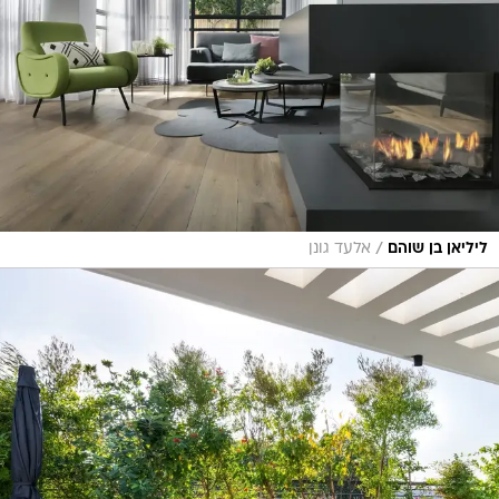
/
ליליאן בן שוהם
אלעד גונן