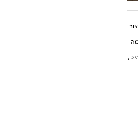
צוב
מה
כי,