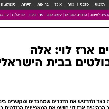
תרבות
סלבס
כסף
אוכל
בריאות
תיירות
טכנולוגיה
מיה לעיצוב
טרנדים מובילים
עיצוב פנים
סדר וניקיון
אדריכלות
עוד בב
מבריקים ונהנים
עיצוב ו
ניחוחות של בית
צרכנות
פותחים שנה נקייה
משפצי
טיפים של ניקיון
כל הכת
 ארז לוי: אלה
מדריך הניקיון
כתבו לנ
ולטים בבית הישראלי
Baby Care
ארכיון 
מכבסים תולים
 בצד ולהדגיש את הדברים שמחברים ומקשרים ביננו
הרהיטים ארז לוי חושף את המאפיינים הבולטים ב