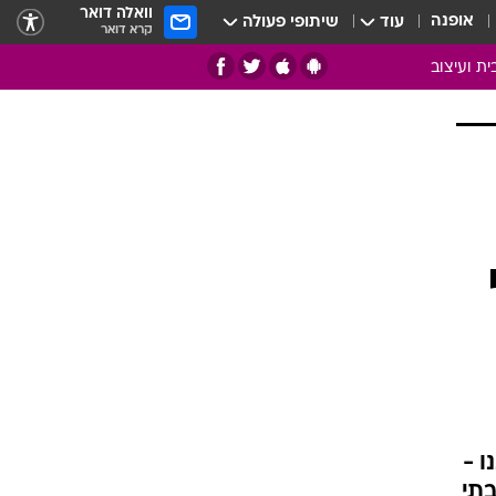
וואלה דואר
אופנה
עוד
שיתופי פעולה
קרא דואר
ית ועיצוב
אמנות
ם
בות
ו
מדורים
צרכנות
חדר משלהם
עשה זאת בעצמך
מוזאיקה
עבודות נייר
תיק עבודות
 -
בית חכם
בתי