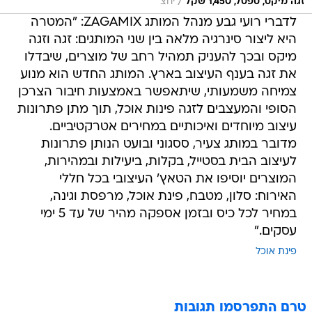
/
זגה מיקס, ספסל, 1,450 שקל
יחצ
לדברי רועי גבע מנהל המותג ZAGAMIX: "המטרה
היא ליצור סינרגיה מלאה בין שני המותגים: זגה וזגה
מיקס ובכך להעניק תמהיל רחב של מוצרים, שיבדלו
את זגה בענף העיצוב בארץ. המותג החדש הוא מנוע
צמיחה משמעותי, שיתאפשר באמצעות חיבור הצרכן
הסופי והמעצבים לזגה פינות אוכל, תוך מתן פתרונות
עיצוב מיוחדים ואיכותיים במחירים אטרקטיביים.
מדובר במותג צעיר, ססגוני ובועט הנותן פתרונות
לעיצוב הבית בסטייל, בקלות, ביעילות ובמהירות,
המוצרים יוסיפו את הטאץ' העיצובי בכל חללי
האירוח: סלון, מטבח, פינת אוכל, מרפסת וגינה,
במחיר לכל כיס ובזמן אספקה מהיר של עד 5 ימי
עסקים."
פינת אוכל
טרם התפרסמו תגובות