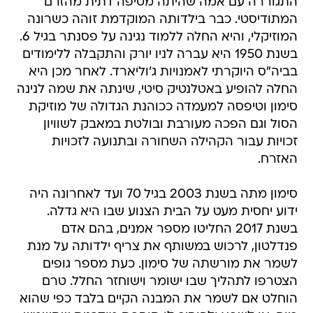
התגוררה עם אמה שהיתה מטיפה דתית מהזרם
המתודיסטי. כבר בילדותה המוקדמת זוהה כשרונה
המוזיקלי, והיא החלה ללמוד נגינה על פסנתר בגיל 6.
בשנת 1950 היא עברה לניו יורק והתקבלה ללימודים
בביה"ס היוקרתי לאמנויות ג'וליארד. לאחר מכן היא
החלה להופיע באטלנטיק סיטי, שינתה את שמה לנינה
סימון וטיפסה למעמדה ככוהנת הגדולה של מוזיקת
הסול וגם הפכה מעורבת ובולטת במאבק לשוויון
זכויות עבור הקהילה השחורה ובתנועה לזכויות
האזרח.
סימון מתה בשנת 2003 בגיל 70 ועד לאחרונה היה
ידוע יחסית מעט על הבית הצנוע שבו היא גדלה.
בשנת 2017 החליטו מספר אמנים, בהם אדם
פנדלטון, לרכוש במשותף את צריף ילדותה על מנת
לשמר את מורשתה של סימון. כעת מספר גופים
הצטרפו לתהליך שבו ישומר וישוחזר החלל. טרם
הוחלט אם לשמר את המבנה הקיים בלבד כפי שהוא