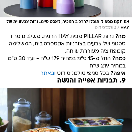
אם תקנו מספיק תוכלו להרכיב חנוכיה, ג'אסט סיינג. נרות צבעוניית של
/
HAY
טולמנ'ס דוט
מה?
נרות PILLAR מבית HAY הדנית. משלבים טריו
ססגוני של צבעים בצורניות אקספרסיבית, המשלימה
קומפוזיציה מעוררת שיחה.
כמה?
החל מ-15 ס"מ במחיר 179 ש"ח - ועד 30 ס"מ
במחיר 219 ש"ח
איפה?
בכל סניפי טולמנ'ס דוט
ובאתר
9. תבניות אפייה והגשה