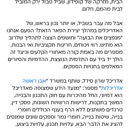
הבית, מזרקה של קופידון, שביל טבול ירק המוביל
לבית מהמם, חלום.
אבל מה עבר בשביל, או יותר נכון בראש, של
האדריכלים במהלך יצירת הפאר הזאת? הפעם אנחנו
"מנפצים את הבועה" וחושפים הצצה לתהליך שלרוב
הוא מתיש, רווי ויכוחים, חריגות תקציביות ואי הבנות,
מספרים מה באמת קורה מאחורי הקלעים וכיצד זה
הולך יד ביד עם התדמית הנוצצת, ההדמיות והסיורים
המאלפים בחנויות הספקים.
אדריכל שרון סידל, שותף במשרד "
אבן ראשה
אדריכלות
" מספר: "מנעד הידע שמצופה מאדריכל
הוא דמיוני, החל מהיכרות עם חוק התכנון והבנייה,
המשך בתקנות, דרישות הרשויות השונות, פסקי דין,
טרנדים משתנים ללא הרף בענף הכוללים חומרי
בנייה, שיטות בנייה, חומרי גמר וספקים שונים שמנסים
להציג את הדבר הבא, עלויות תכנון, עלויות ביצוע,