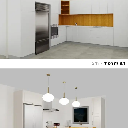
/
תהילה רמתי
יח"צ