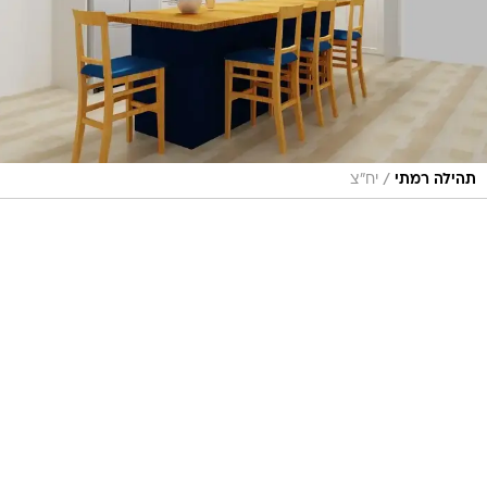
/
תהילה רמתי
יח"צ