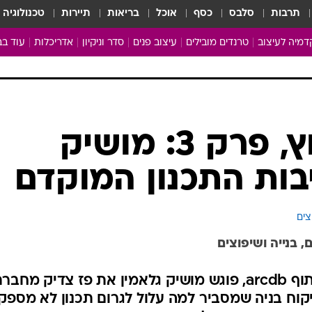
תרבות
סלבס
כסף
אוכל
בריאות
תיירות
טכנולוגיה
מיה לעיצוב
טרנדים מובילים
עיצוב פנים
סדר וניקיון
אדריכלות
עוד בב
מבריקים ונהנים
עיצוב ו
ניחוחות של בית
צרכנות
פותחים שנה נקייה
משפצי
טיפים של ניקיון
כל הכת
מעצבים שיפוץ, פרק 3: מושיק
מדריך הניקיון
כתבו לנ
בות התכנון המוקדם
Baby Care
ארכיון 
מכבסים תולים
בתוכנית "מעצבים שיפוץ", בשיתוף arcdb, פוגש מושיק גלאמין את פז צדיק מחב
ופיקוח בניה שמסביר למה עלול לגרום תכנון לא מספק