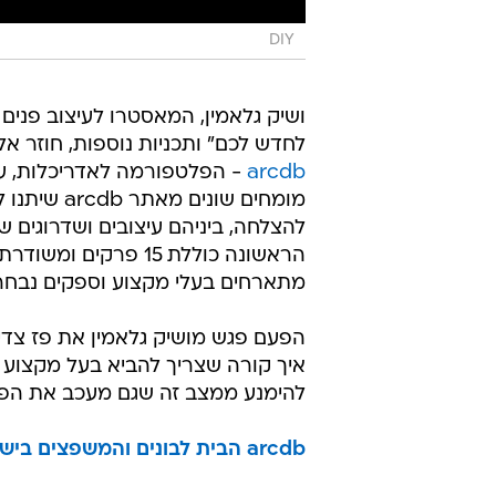
DIY
ושיק גלאמין, המאסטרו לעיצוב פנים 
לחדש לכם" ותכניות נוספות, חוזר א
arcdb
- הפלטפורמה לאדריכלות, עיצ
מומחים שונ
להצלחה, ביניהם עיצובים ושדרוגים שכ
מתארחים בעלי מקצוע וספקים נבחרים מ
הפעם פגש מושיק גלאמין את פז צדיק 
איך קורה שצריך להביא בעל מקצוע 
להימנע ממצב זה שגם מעכב את הפרו
arcdb הבית לבונים והמשפצים בישראל, אדריכלים | מעצבי פנים | מפקחי בנייה | קבלני שלד וגמר