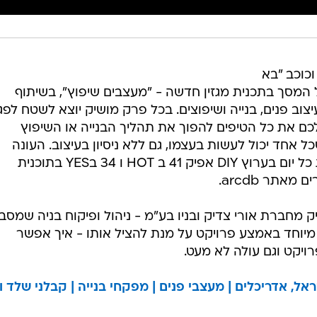
וכוכב "בא
ל המסך בתכנית מגזין חדשה - "מעצבים שיפוץ", בשיתוף
וב פנים, בנייה ושיפוצים. בכל פרק מושיק יוצא לשטח לפג
ים מאתר arcdb שיתנו לכם את כל הטיפים להפוך את תהליך הבנייה או השיפוץ
ל אחד יכול לעשות בעצמו, גם ללא ניסיון בעיצוב. העונה
הראשונה כוללת 15 פרקים ומשודרת כל יום בערוץ DIY אפיק 41 ב HOT ו 34 בYES בתוכנית
אתר arcdb.
מחברת אורי צדיק ובניו בע"מ - ניהול ופיקוח בניה שמסבי
מיוחד באמצע פרויקט על מנת להציל אותו - איך אפשר
יקט וגם עולה לא מעט.