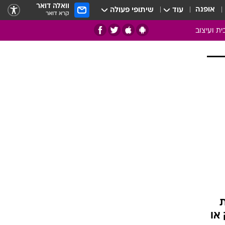
וואלה דואר
אופנה
עוד
שיתופי פעולה
קרא דואר
ית ועיצוב
אמנות
ם
בות
ו
מדורים
צרכנות
חדר משלהם
עשה זאת בעצמך
מוזאיקה
עבודות נייר
תיק עבודות
רת
 או
בית חכם