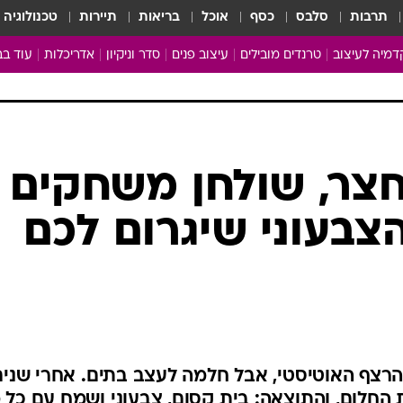
תרבות
סלבס
כסף
אוכל
בריאות
תיירות
טכנולוגיה
מיה לעיצוב
טרנדים מובילים
עיצוב פנים
סדר וניקיון
אדריכלות
עוד בב
מבריקים ונהנים
עיצוב ו
ניחוחות של בית
צרכנות
פותחים שנה נקייה
משפצי
טיפים של ניקיון
כל הכת
חצר, שולחן משחקים
מדריך הניקיון
כתבו לנ
הצבעוני שיגרום לכם
Baby Care
ארכיון 
מכבסים תולים
הרצף האוטיסטי, אבל חלמה לעצב בתים. אחרי שנים
החלום, והתוצאה: בית קסום, צבעוני ושמח עם כל 