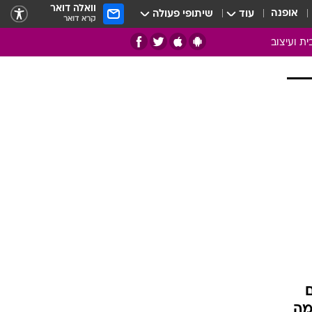
וואלה דואר
אופנה
עוד
שיתופי פעולה
קרא דואר
ית ועיצוב
אמנות
ם
בות
ו
מדורים
צרכנות
חדר משלהם
עשה זאת בעצמך
מוזאיקה
עבודות נייר
תיק עבודות
בית חכם
מה