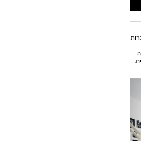
רות
ה