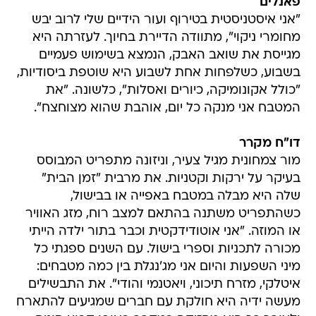
פאנלים
"אני איסטניסטית בטירוף ועור הידיים שלי לרוב יבש
מחומרי ניקוי", מתוודה הדיירת בחיוך. לעזרתה היא
מגייסת את שואב האבק, הנמצא בשימוש פעמיים
בשבוע, כשלפחות אחת לשבוע היא שוטפת ביסודיות,
"כולל אקונומיקה, כיורים ואסלות", כלשונה. "את
המטבח אני מנקה כל יום, אוהבת שהוא מצוחצח".
דו"ח מקרר
מור צמחונית מגיל צעיר, וניזונה מתפריט המבוסס
בעיקר על ירקות וקטניות. את מרבית "זמן הבית"
שלה היא מבלה במטבח באפייה או בבישול,
כשהתפריט משתנה בהתאם למצב רוח, מזג האוויר
או המוזה. "אני אוטודידקטית וכבר בתור ילדה הייתי
מכורה לתכניות וספרי בישול. עם השנים ספגתי כל
מיני השפעות והיום אני מג'נגלת בין כמה מטבחים:
איטלקי, מזרח תיכוני, ויאטנמי והודי". את התבשילים
מעשה ידיה היא חולקת עם חברים שמגיעים להתארח