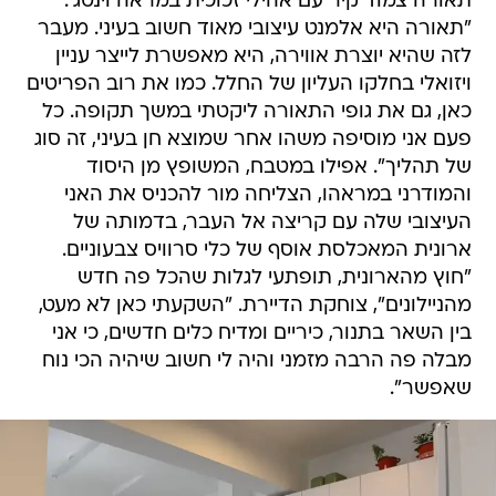
תאורה צמוד קיר עם אהילי זכוכית במראה וינטג'.
"תאורה היא אלמנט עיצובי מאוד חשוב בעיני. מעבר
לזה שהיא יוצרת אווירה, היא מאפשרת לייצר עניין
ויזואלי בחלקו העליון של החלל. כמו את רוב הפריטים
כאן, גם את גופי התאורה ליקטתי במשך תקופה. כל
פעם אני מוסיפה משהו אחר שמוצא חן בעיני, זה סוג
של תהליך". אפילו במטבח, המשופץ מן היסוד
והמודרני במראהו, הצליחה מור להכניס את האני
העיצובי שלה עם קריצה אל העבר, בדמותה של
ארונית המאכלסת אוסף של כלי סרוויס צבעוניים.
"חוץ מהארונית, תופתעי לגלות שהכל פה חדש
מהניילונים", צוחקת הדיירת. "השקעתי כאן לא מעט,
בין השאר בתנור, כיריים ומדיח כלים חדשים, כי אני
מבלה פה הרבה מזמני והיה לי חשוב שיהיה הכי נוח
שאפשר".