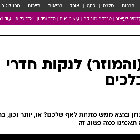
תרבות
סלבס
כסף
אוכל
בריאות
תיירות
טכנולוגיה
מיה לעיצוב
טרנדים מובילים
עיצוב פנים
סדר וניקיון
אדריכלות
עוד בב
מבריקים ונהנים
עיצוב ו
ניחוחות של בית
צרכנות
פותחים שנה נקייה
משפצי
טיפים של ניקיון
כל הכת
והמוזר) לנקות חדרי
מדריך הניקיון
כתבו לנ
לכים
Baby Care
ארכיון 
מכבסים תולים
ון נמצא ממש מתחת לאף שלכם? או, יותר נכון, בת
 תאמינו כמה פשוט זה