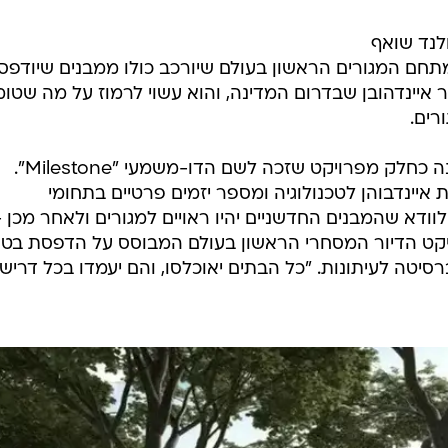
לנד שואף
מתחם המגורים הראשון בעולם שיורכב כולו ממבנים שיודפסו
יינדהובן שבדרום המדינה, והוא עשוי לרמוז על מה שטומ
רים.
חמישה מבני בטון יוקמו בהמשך השנה כחלק מפרויקט שזכה לשם הדו-משמעי "Milestone".
 איינדבוהן לטכנולוגיה ומספר יזמים פרטיים בתחומי
וודא שהמבנים החדשניים יהיו ראויים למגורים ולאחר מכן -
יקט הדיור המסחרי הראשון בעולם המבוסס על הדפסת בטון
יטה לעיתונות. "כל הבתים יאוכלסו, והם יעמדו בכל דריש