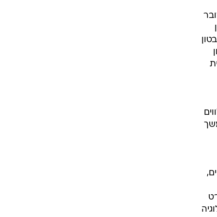
ובר
טון
ת
וים
שך
ם,
רט
גיה