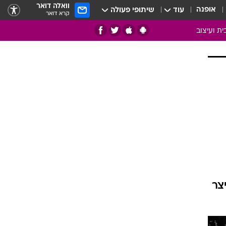
וואלה דואר
אופנה
עוד
שיתופי פעולה
קרא דואר
ית ועיצוב
אמנות
ם
בות
ו
מדורים
צרכנות
חדר משלהם
עשה זאת בעצמך
מוזאיקה
צר
עבודות נייר
תיק עבודות
בית חכם