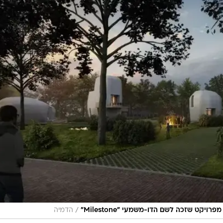
/
קט שזכה לשם הדו-משמעי "Milestone"
הדמיה