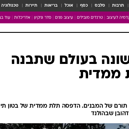
תרבות
סלבס
כסף
אוכל
בריאות
תיירות
טכנולוגיה
מיה לעיצוב
טרנדים מובילים
עיצוב פנים
סדר וניקיון
אדריכלות
עוד בב
מבריקים ונהנים
עיצוב ו
ניחוחות של בית
צרכנות
פותחים שנה נקייה
משפצי
טיפים של ניקיון
כל הכת
ונה בעולם שתבנה
מדריך הניקיון
כתבו לנ
 ממדית
Baby Care
ארכיון 
מכבסים תולים
ע תורם של המבנים. הדפסה תלת ממדית של בטון תיי