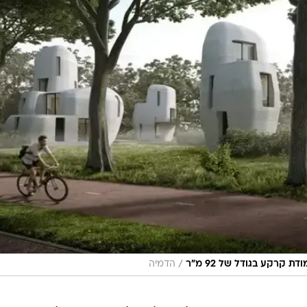
/
 קרקע בגודל של 92 מ"ר
הדמיה