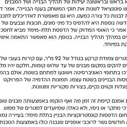
בראש ובראשונה יעילות של תהליך הבנייה ושל המבנים
 פוטנציאל לשנות את חוקי המשחק בענף הבנייה", אמר ד
לת לבנות כל צורה כמעט, היא גם מאפשרת לאדריכלים לתכנן
דשה נוספת היא להדפיס כל מיני סוגים, תכונות וצבעים של ב
 אמר כי האופי המדויק של הדפסת תלת-מימד מביא לחסכון
בזים במהלך תהליך הבנייה. בנוסף, הוא מאפשר התאמה אישי
ת במיוחד.
הבית הראשון בפרויקט יהיה יחידת מגורים צמודת קרקע בגודל של 92 מ"ר, עם קירות בעובי של
ם להקים במקום מבנים של עד שלוש קומות, חלקם יהיו מלו
ו בתחומי האוניברסיטה וישונעו למתחם בשטח, אולם בהמ
סות הבניינים בשטח עצמו. תמונות ההדמיה של הפרויקט
לות וקווים נקיים, בצורות מקוריות ומגוונות.
 אמנם קיימת זה זמן מה ואף הוקמו באמצעותה מבנים שוני
י מחקר או ניסוי, ולא כאלה שמיועדים למגורים של ממש.
ום הדפסות קונסטרוקציות הבניין בתלת מימד: בעיירה גמ
חודשים גשר לרוכבי אופניים שנבנה כולו באמצעות הטכנולו