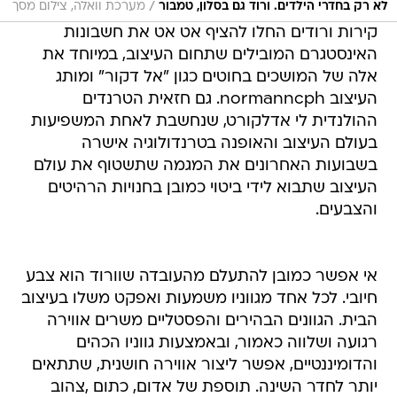
/
לא רק בחדרי הילדים. ורוד גם בסלון, טמבור
מערכת וואלה, צילום מסך
קירות ורודים החלו להציף אט אט את חשבונות
האינסטגרם המובילים שתחום העיצוב, במיוחד את
אלה של המושכים בחוטים כגון "אל דקור" ומותג
העיצוב normanncph. גם חזאית הטרנדים
ההולנדית לי אדלקורט, שנחשבת לאחת המשפיעות
בעולם העיצוב והאופנה בטרנדולוגיה אישרה
בשבועות האחרונים את המגמה שתשטוף את עולם
העיצוב שתבוא לידי ביטוי כמובן בחנויות הרהיטים
והצבעים.
אי אפשר כמובן להתעלם מהעובדה שוורוד הוא צבע
חיובי. לכל אחד מגווניו משמעות ואפקט משלו בעיצוב
הבית. הגוונים הבהירים והפסטליים משרים אווירה
רגועה ושלווה כאמור, ובאמצעות גווניו הכהים
והדומיננטיים, אפשר ליצור אווירה חושנית, שתתאים
יותר לחדר השינה. תוספת של אדום, כתום ,צהוב