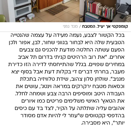
/
קומפקטי אך יעיל. המטבח
מגד גוזני
בכל הקשור לצבע, נעמה מעידה על עצמה שהנטייה
הטבעית שלה היא לבחור בגווני שחור, לבן, אפור ולכן
הפעם עשתה החלטה מודעת להכניס גם צבעים
אחרים. "את רוב הרהיטים קניתי בדרום תל אביב
במחירים שפויים. בגלל שהתייחסתי לדירה הזו כדירת
מעבר, בחרתי דברים די בקלות דעת אבל בסוף יצא
מגניב". שולחן סלון צהוב, שידת טלוויזיה בתכלת
וכסאות מטבח ירקרקים במראה וינטג', עושים את
העבודה היטב ומוסיפים הרבה צבע ושמחה לחלל.
את הטאץ' האישי משלימים פריטים כמו איורים
אהובים עליה שתלתה על הקיר, לצד בד עם כיסים
בהדפסי קקטוסים ש"עוזר לי להיות אדם מסודר
יותר", היא מסבירה.